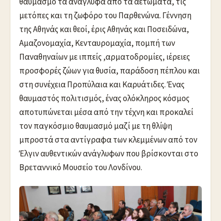
θαυμασμό τα ανάγλυφα από τα αετώματα, τις
μετόπες και τη ζωφόρο του Παρθενώνα. Γέννηση
της Αθηνάς και θεοί, έρις Αθηνάς και Ποσειδώνα,
Αμαζονομαχία, Κενταυρομαχία, πομπή των
Παναθηναίων με ιππείς ,αρματοδρομίες, ιέρειες
προσφορές ζώων για θυσία, παράδοση πέπλου και
στη συνέχεια Προπύλαια και Καρυάτιδες. Ένας
θαυμαστός πολιτισμός, ένας ολόκληρος κόσμος
αποτυπώνεται μέσα από την τέχνη και προκαλεί
τον παγκόσμιο θαυμασμό μαζί με τη θλίψη
μπροστά στα αντίγραφα των κλεμμένων από τον
Έλγιν αυθεντικών ανάγλυφων που βρίσκονται στο
Βρεταννικό Μουσείο του Λονδίνου.