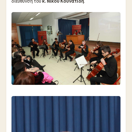
διεύθυνση του
κ. Νίκου Κουνατίδη
.