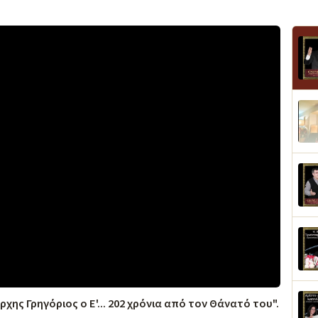
ης Γρηγόριος ο Ε'... 202 χρόνια από τον Θάνατό του".