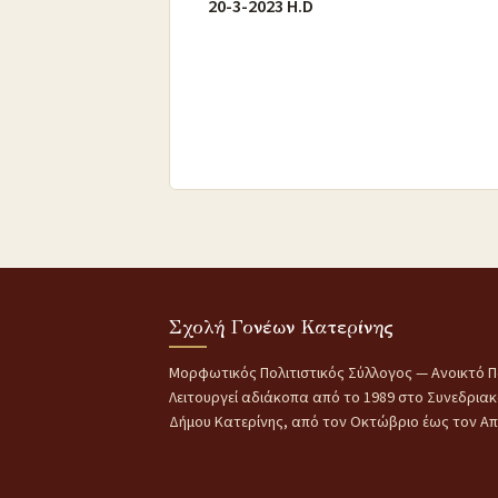
20-3-2023 H.D
Σχολή Γονέων Κατερίνης
Μορφωτικός Πολιτιστικός Σύλλογος — Ανοικτό Π
Λειτουργεί αδιάκοπα από το 1989 στο Συνεδρια
Δήμου Κατερίνης, από τον Οκτώβριο έως τον Απρ