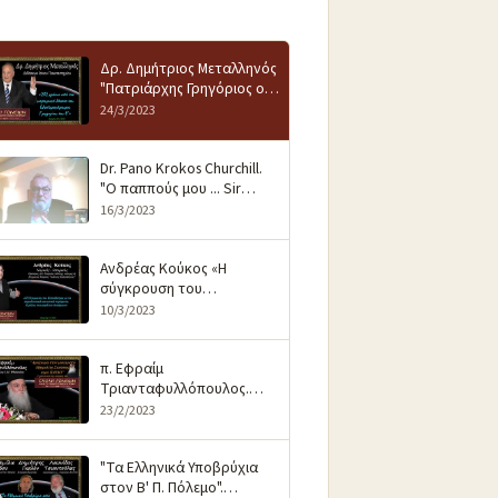
Δρ. Δημήτριος Μεταλληνός
"Πατριάρχης Γρηγόριος ο
Ε'... 202 χρόνια από τον
24/3/2023
Θάνατό του". 20-3-2023 H.D
Dr. Pano Krokos Churchill.
"O παππούς μου ... Sir
Winston Churchill". 13-3-
16/3/2023
2023 H.D.
Ανδρέας Κούκος «Η
σύγκρουση του
Καποδίστρια με τα
10/3/2023
παραδοσιακά κοινωνικά
στρώματα. 6-3-2023. H.D.
π. Εφραίμ
Τριανταφυλλόπουλος.
"Αφιέρωμα στον
23/2/2023
μακαριστό Μητροπολίτη
Σιατίστης κυρό ΠΑΥΛΟ". 20-
"Τα Ελληνικά Υποβρύχια
2-2023
στον Β' Π. Πόλεμο".