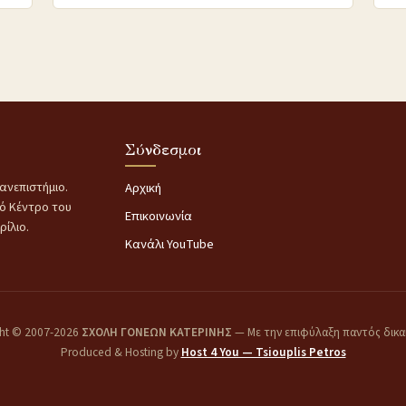
Σύνδεσμοι
ανεπιστήμιο.
Αρχική
κό Κέντρο του
Επικοινωνία
ίλιο.
Κανάλι YouTube
ht © 2007-2026
ΣΧΟΛΗ ΓΟΝΕΩΝ ΚΑΤΕΡΙΝΗΣ
— Με την επιφύλαξη παντός δικ
Produced & Hosting by
Host 4 You — Tsiouplis Petros