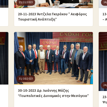
21/11/2023
14
20-11-2023 Άντζελα Γκερέκου ” Αειφόρος
13
Τουριστική Ανάπτυξη”
– 
31/10/2023
24
ο
30-10-2023 Δρ. Ιωάννης Μάζης
“Γεωπολιτικές Δυναμικές στην Μεσόγειο”
23
Ψυ