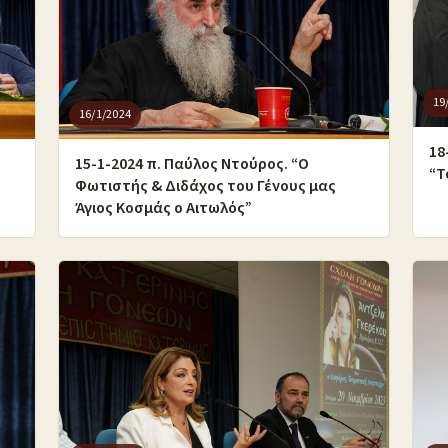
19
16/1/2024
18
15-1-2024 π. Παύλος Ντούρος. “Ο
“Τ
Φωτιστής & Διδάχος του Γένους μας
Άγιος Κοσμάς ο Αιτωλός”