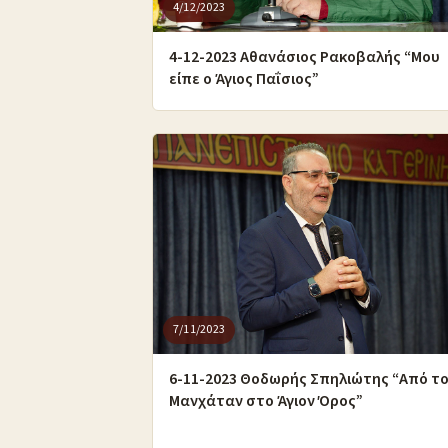
4/12/2023
4-12-2023 Αθανάσιος Ρακοβαλής “Μου
είπε ο Άγιος Παΐσιος”
7/11/2023
6-11-2023 Θοδωρής Σπηλιώτης “Από τ
Μανχάταν στο Άγιον Όρος”