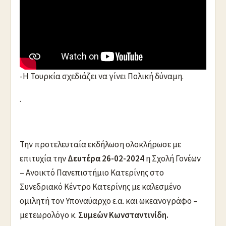
Υποναύαρχος ε.α.
Συμεών Κωνσταντινίδης
απο
την Κατερίνη:
– Όπου η Τουρκία πατήσει το πόδι της δεν φεύγει
απο εκεί με Ειρηνικά μέσα!
-Η Τουρκία σχεδιάζει να γίνει Πολική δύναμη.
.
Την προτελευταία εκδήλωση ολοκλήρωσε με
επιτυχία την
Δευτέρα 26-02-2024
η Σχολή Γονέων
– Ανοικτό Πανεπιστήμιο Κατερίνης στο
Συνεδριακό Κέντρο Κατερίνης με καλεσμένο
ομιλητή τον Υποναύαρχο ε.α. και ωκεανογράφο –
μετεωρολόγο κ.
Συμεών Κωνσταντινίδη.