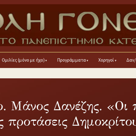
Ομιλίες (μόνο με ήχο)
Προγράμματα
Χορηγοί
Δαν/
4
ρ. Μάνος Δανέζης. «Οι
ς προτάσεις Δημοκρίτο