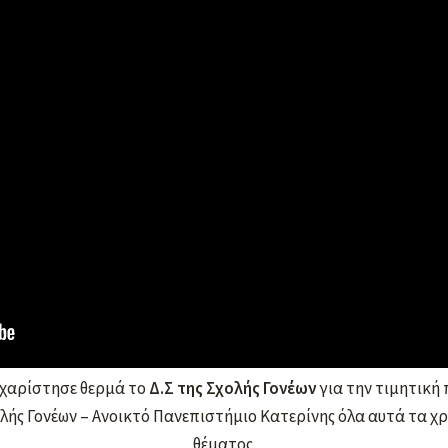
βάθμια Εκπαίδευση Πιερίας.
 η
Παραδοσιακή Χορωδία Λιτοχώρου «ΑΝΑΣΑ» του Πολιτιστ
 Φωτοπούλου.
χαρίστησε θερμά το
Δ.Σ της Σχολής Γονέων
για την τιμητική
ολής Γονέων – Ανοικτό Πανεπιστήμιο Κατερίνης όλα αυτά τα χρ
θέματος.