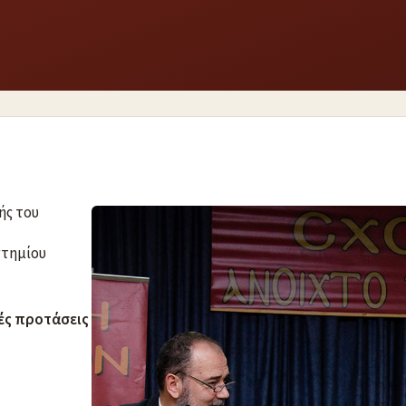
ής του
στημίου
ές προτάσεις