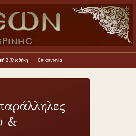
κή Βιβλιοθήκη
Επικοινωνία
 παράλληλες
υ &