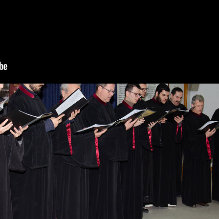
με επίσημο καλεσμένο ομιλητή αυτή την φορά τον φυσικό, Αγ
ίπε ο Άγιος Παΐσιος ».
Η εκδήλωση έγινε σε Συνδιοργάνωση με 