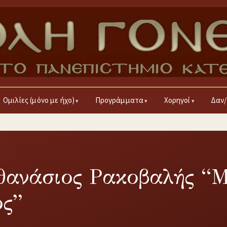
Ομιλίες (μόνο με ήχο)
Προγράμματα
Χορηγοί
Δαν/
4
θανάσιος Ρακοβαλής “Μ
ος”