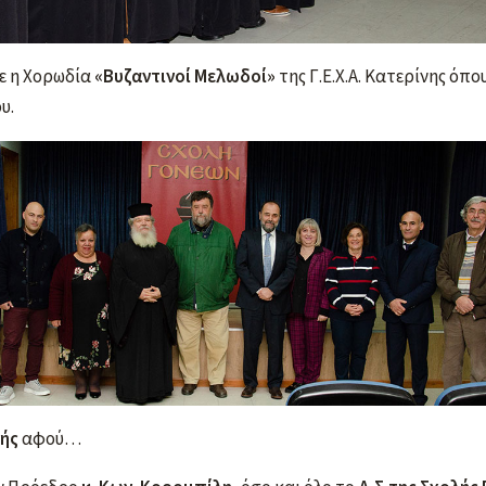
ε η Χορωδία
«Βυζαντινοί Μελωδοί»
της Γ.Ε.Χ.Α. Κατερίνης όπ
υ.
ής
αφού…