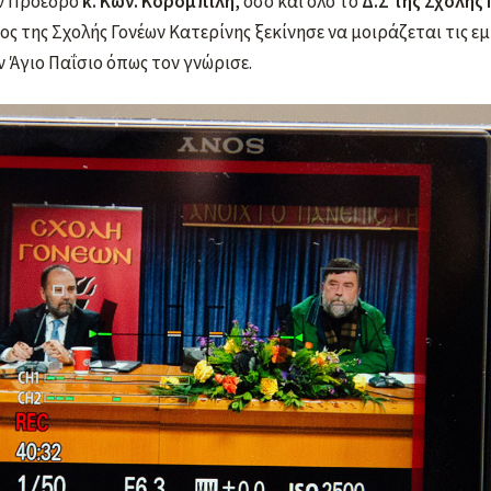
 Πρόεδρο
κ. Κων. Κορομπίλη
, όσο και όλο το
Δ.Σ της Σχολής
ος της Σχολής Γονέων Κατερίνης ξεκίνησε να μοιράζεται τις ε
 Άγιο Παΐσιο όπως τον γνώρισε.