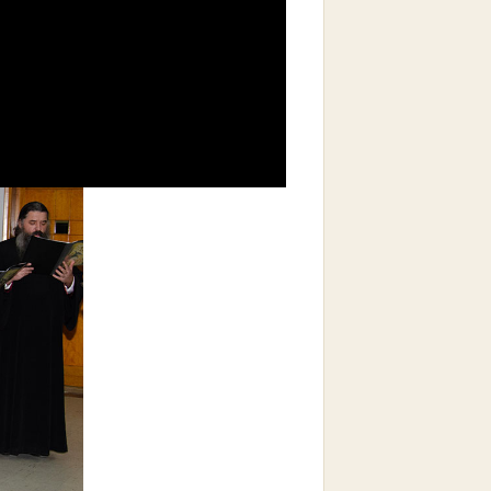
ιογράφο και καθηγητή κ
. Αθανάσιο
το με την
Γ.Ε.Χ.Α. Κατερίνης
.