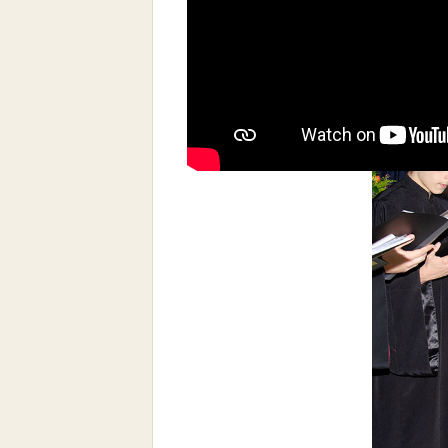
στο Συνεδριακό Κέντρο Κατερίνης 
Ρακοβαλή
.
Το θέμα της εκδήλωσης ήταν:
«Μου ε