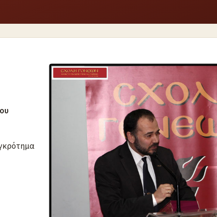
λου
υγκρότημα