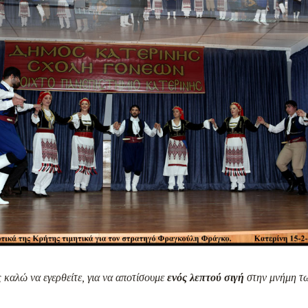
 καλώ να εγερθείτε, για να αποτίσουμε
ενός λεπτού σιγή
στην μνήμη τ