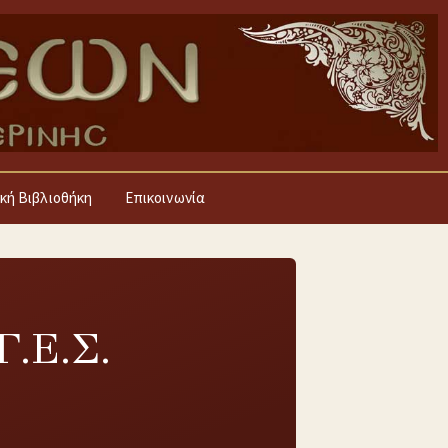
κή Βιβλιοθήκη
Επικοινωνία
Γ.Ε.Σ.