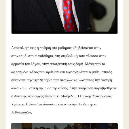
Αποκάλυψε πως η ποίηση στα μαθηματικά, βρίσκεται στον
στοχασμό, στο συναίσθημα, στη συμβολική τους γλώσσα στην
αρμονία του λόγου, στην αφαιρετική τους δομή. Μέσα από το
αφηρημένο κάλος των αριθμών και των σχημάτων ο μαθηματικός
συναντάει την υψηλή τέχνη των στοίχων κοινωνώντας την φανερή
αλλά και μυστική αρμονία της φύσης. Στην εκδήλωση παραβρέθηκαν
η Αντιπεριφερειάρχης Πιερίας κ. Μαυρίδου. Ο πρώην Υφυπουργός
Υγείας κ. Γ.Κωνσταντόπουλος και ο πρώην βουλευτής κ.
Α.Καρπούζας.