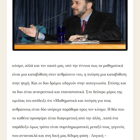
κόσμο, αλλά και τον εαυτό μας, υπό την έννοια πως τα μαθηματικά
είναι μια καταβύθιση στον ανθρώπινο νου, η ποίηση μια καταβύθιση
στην ψυχή. Και οι δυο δρόμοι οδηγούν στην αυτογνωσία. Επίσης και
τα δυο είναι ανατρεπτικά και επαναστατικά. Στο δεύτερο μέρος της
ομιλίας του απέδειξε ότι «Μαθηματικά και ποίηση για τους
ανθρώπους είναι δύο υπέροχα παράθυρα προς τον κόσμο. Η θέα που
το καθένα προσφέρει είναι διαφορετική από την άλλη , κατά ένα
παράδοξο όμως τρόπο είναι συμπληρωματικές μεταξύ τους, γεγονός
που αντανακλά και στη δική μας δίδυμη φύση : Λογική –