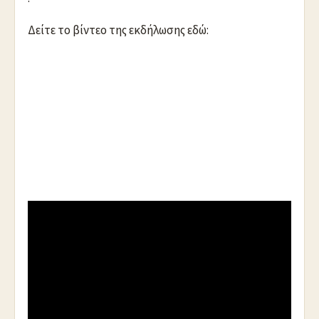
Δείτε το βίντεο της εκδήλωσης εδώ:
https://youtu.be/y-9Z3ZqgylU
.
“Όσο με την ταπείνωση μας μικραίνουμε τον