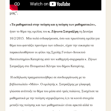
παρανομαστή του κλάσματος … τόσο αυξάνει …το μπόι
μας”.
«Τα μαθηματικά στην ποίηση και η ποίηση των μαθηματικών»,
ήταν το θέμα της ομιλίας του
κ. Ζήνωνα Σατραζέμη
τη Δευτέρα
16/2/2015. Μία πολύ ενδιαφέρουσα, όσο και πρωτότυπη ομιλία για
θέμα που φαντάζει προνόμιο των ειδικών, είχαν την ευκαιρία να
παρακολουθήσουν οι φίλοι της Σχολής Γονέων-Ανοικτού
Πανεπιστημίου Κατερίνης από τον καθηγητή-συγγραφέα κ. Ζήνων
Σατραζέμη στο Πνευματικό Κέντρο του δήμου Κατερίνης.
Η εκδήλωση πραγματοποιήθηκε σε συνδιοργάνωση με το
βιβλιοπωλείο «Μάτι». Ο ομιλητής κ. Σατραζέμης με γλαφυρή
γλώσσα ανέπτυξε το θέμα του μέσα από τρείς πυλώνες. Συσχέτισε τα
μαθηματικά με την ποίηση ισχυριζόμενος ό,τι τα κοινά στοιχεία
μεταξύ της ποίησης και των μαθηματικών είναι αρκετά αλλά το