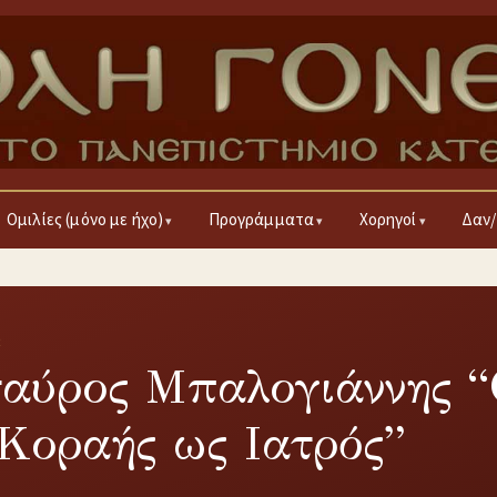
Ομιλίες (μόνο με ήχο)
Προγράμματα
Χορηγοί
Δαν/
2
ταύρος Μπαλογιάννης 
Κοραής ως Ιατρός”