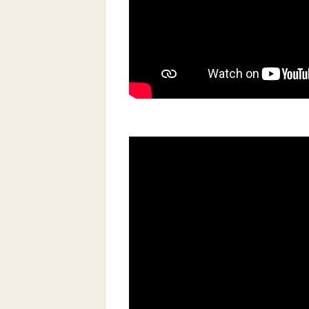
.
Σταύρος Μπαλογιάννης:
– Ο Αδαμάντιος Κοραής ήταν ο πολ
– Με την έναρξη του Απελευθερωτικ
ρόλο έπαιξε στην Αγώνα της Παλιγγ
– Για να μιλήσει κανείς για τον Κορ