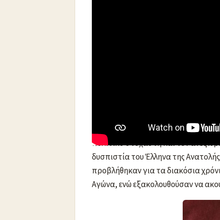
Ιωάννης Καποδίστριας
&
Αδαμάντι
Δύο άνθρωποι που ταυτίζονται
Ο τρόπος ζωής τους ακολουθεί 
Τα δωμάτια τους ήταν τα φτω
Δεν ζούσαν για τον εαυτόν του
Ο Νευρολόγος Ψυχίατρος κ.
Σταύρο
την Δευτέρα 17-1-2022 τον
βίο και 
τον Κοραή της γερής παιδείας και
πολιτικό στοχαστή και τον ανεξίθρ
δυσπιστία του Έλληνα της Ανατολής
προβλήθηκαν για τα διακόσια χρόν
Αγώνα, ενώ εξακολουθούσαν να ακού