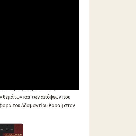
– Ανοικτό Πανεπιστήμιο Κατερίνης
ματος και της ελεύθερης κρίσης,
ληπτο πατριώτη, τον μετρημένο
δικότητα με την ευέλικτη
ων θεμάτων και των απόψεων που
οσφορά του Αδαμαντίου Κοραή στον