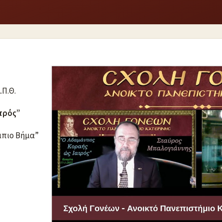
.Π.Θ.
τρός”
πιο Βήμα”