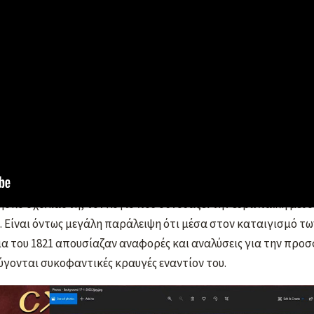
ος Κοραής
…Βίοι Παράλληλοι.
 στην αγάπη τους για την Πατρίδα.
ακριβώς την ίδια πορεία.
χότερα που υπήρχαν. Πέθαναν πάμπτωχοι.
ς, παρά μόνο για την Πατρίδα.
ς Μπαλογιάννης
παρουσίασε διαδικτυακά στην Σχολή Γονέων 
την πολιτεία του Αδαμαντίου Κοραή
, του δημοκρατικού φρονή
 ακμαίας σκέψης, τον μάστορα της γραφής και τον απροκατά
ησκο σχολιαστή, τον λόγιο που συνδυάζει την ευρωπαϊκή μεθο
. Είναι όντως μεγάλη παράλειψη ότι μέσα στον καταιγισμό τ
ια του 1821 απουσίαζαν αναφορές και αναλύσεις για την πρ
γονται συκοφαντικές κραυγές εναντίον του.