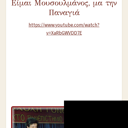
Είμαι Μουσουλμάνος, μα την
Παναγιά
https://www.youtube.com/watch?
v=XaRbGWVDD7E