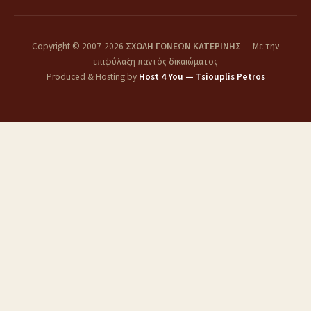
Copyright © 2007-2026
ΣΧΟΛΗ ΓΟΝΕΩΝ ΚΑΤΕΡΙΝΗΣ
— Με την
επιφύλαξη παντός δικαιώματος
Produced & Hosting by
Host 4 You — Tsiouplis Petros