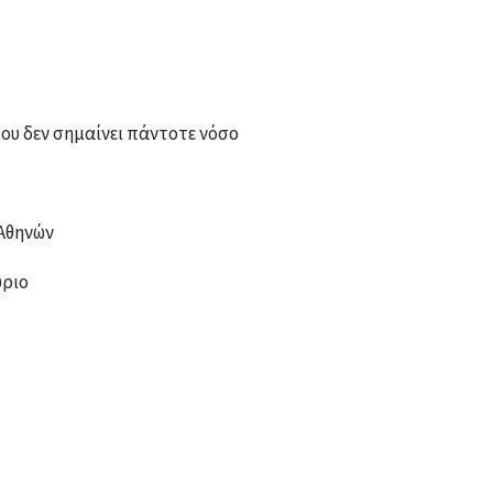
ου δεν σημαίνει πάντοτε νόσο
υ Αθηνών
ύριο