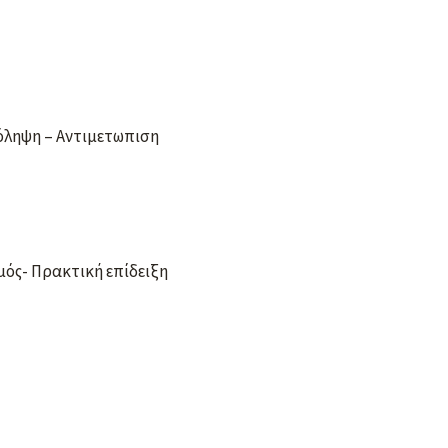
όληψη – Αντιμετωπιση
μός- Πρακτική επίδειξη