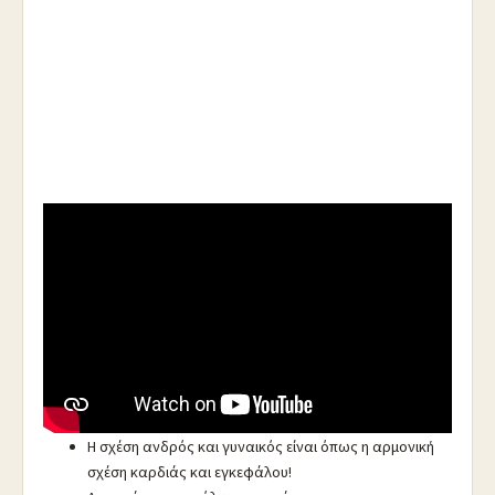
https://youtu.be/mm68N8PyTIw
.
Σταύρος Μπαλογιάννης από την Σχολή Γονέων
Κατερίνης:
Προϋπόθεση η ωρίμανση των γονέων και το
θυσιαστικό πνεύμα τους για μια σωστή οικογένεια.
Η σχέση ανδρός και γυναικός είναι όπως η αρμονική
σχέση καρδιάς και εγκεφάλου!