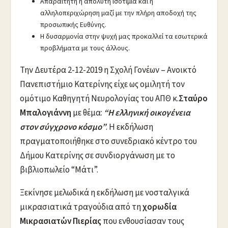
Απαραίτητη η απόλυτη ισοτιμία και η
αλληλοπεριχώρηση μαζί με την πλήρη αποδοχή της
προσωπικής Ευθύνης.
Η δυσαρμονία στην ψυχή μας προκαλλεί τα εσωτερικά
προβλήματα με τους άλλους.
Την Δευτέρα 2-12-2019 η Σχολή Γονέων – Ανοικτό
Πανεπιστήμιο Κατερίνης είχε ως ομιλητή τον
ομότιμο Καθηγητή Νευρολογίας του ΑΠΘ κ.
Σταύρο
Μπαλογιάννη
με θέμα:
“Η ελληνική οικογένεια
στον σύγχρονο κόσμο”
. Η εκδήλωση
πραγματοποιήθηκε στο συνεδριακό κέντρο του
Δήμου Κατερίνης σε συνδιοργάνωση με το
βιβλιοπωλείο “Μάτι”.
Ξεκίνησε μελωδικά η εκδήλωση με νοσταλγικά
μικρασιατικά τραγούδια από τη
χορωδία
Μικρασιατών Πιερίας
που ενθουσίασαν τους