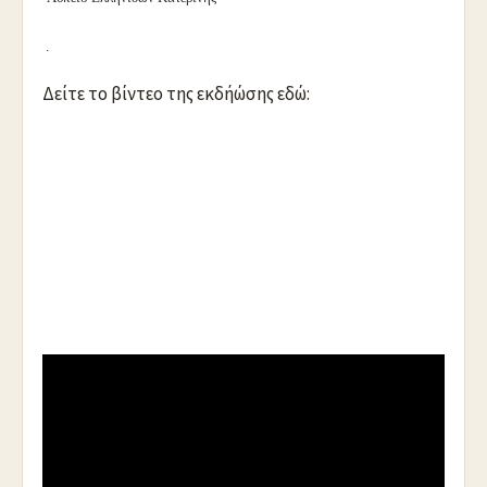
.
Δείτε το βίντεο της εκδήώσης εδώ:
https://youtu.be/0JRRGmVniUQ
.