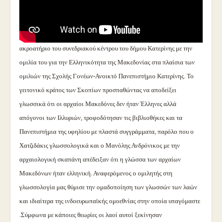
Την Δευτέρα 20\2\2012 ο ομότιμος καθηγητής Ελληνικής
Γλώσσας Α.Π.Θ. κ.Χρίστος Τσολάκης ενθουσίασε το πολυπληθές
ακροατήριο του συνεδριακού κέντρου του δήμου Κατερίνης με την
ομιλία του για την Ελληνικότητα της Μακεδονίας στα πλαίσια των
ομιλιών της Σχολής Γονέων-Ανοικτό Πανεπιστήμιο Κατερίνης. Το
γειτονικό κράτος των Σκοπίων προσπαθώντας να αποδείξει
γλωσσικά ότι οι αρχαίοι Μακεδόνες δεν ήταν Έλληνες αλλά
απόγονοι των Ιλλυριών, τροφοδότησαν τις βιβλιοθήκες και τα
Πανεπιστήμια της υφηλίου με πλαστά συγγράμματα, παρόλο που ο
Χατζιδάκις γλωσσολογικά και ο Μανόλης Ανδρόνικος με την
αρχαιολογική σκαπάνη απέδειξαν ότι η γλώσσα των αρχαίων
Μακεδόνων ήταν ελληνική. Αναφερόμενος ο ομιλητής στη
γλωσσολογία μας θύμισε την ομαδοποίηση των γλωσσών των λαών
και ιδιαίτερα της ινδοευρωπαϊκής ομοεθνίας στην οποία υπαγόμαστε
.Σύμφωνα με κάποιες θεωρίες οι λαοί αυτοί ξεκίνησαν