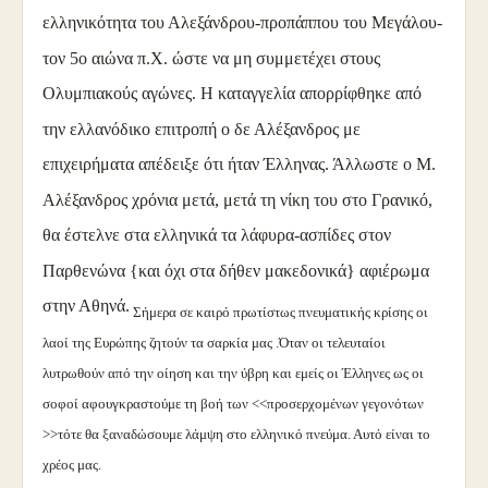
ελληνικότητα του Αλεξάνδρου-προπάππου του Μεγάλου-
τον 5ο αιώνα π.Χ. ώστε να μη συμμετέχει στους
Ολυμπιακούς αγώνες. Η καταγγελία απορρίφθηκε από
την ελλανόδικο επιτροπή ο δε Αλέξανδρος με
επιχειρήματα απέδειξε ότι ήταν Έλληνας. Άλλωστε ο Μ.
Αλέξανδρος χρόνια μετά, μετά τη νίκη του στο Γρανικό,
θα έστελνε στα ελληνικά τα λάφυρα-ασπίδες στον
Παρθενώνα {και όχι στα δήθεν μακεδονικά} αφιέρωμα
στην Αθηνά.
Σήμερα σε καιρό πρωτίστως πνευματικής κρίσης οι
λαοί της Ευρώπης ζητούν τα σαρκία μας .Όταν οι τελευταίοι
λυτρωθούν από την οίηση και την ύβρη και εμείς οι Έλληνες ως οι
σοφοί αφουγκραστούμε τη βοή των <<προσερχομένων γεγονότων
>>τότε θα ξαναδώσουμε λάμψη στο ελληνικό πνεύμα. Αυτό είναι το
χρέος μας.