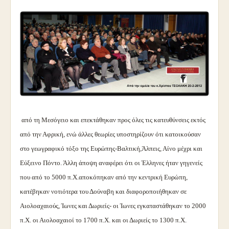
από τη Μεσόγειο και επεκτάθηκαν προς όλες τις κατευθύνσεις εκτός
από την Αφρική, ενώ άλλες θεωρίες υποστηρίζουν ότι κατοικούσαν
στο γεωγραφικό τόξο της Ευρώπης-Βαλτική,Άλπεις, Αίνο μέχρι και
Εύξεινο Πόντο. Άλλη άποψη αναφέρει ότι οι Έλληνες ήταν γηγενείς
που από το 5000 π.Χ.αποκόπηκαν από την κεντρική Ευρώπη,
κατέβηκαν νοτιότερα του Δούναβη και διαφοροποιήθηκαν σε
Αιολοαχαιούς, Ίωνες και Δωριείς- οι Ίωνες εγκαταστάθηκαν το 2000
π.Χ. οι Αιολοαχαιοί το 1700 π.Χ. και οι Δωριείς το 1300 π.Χ.