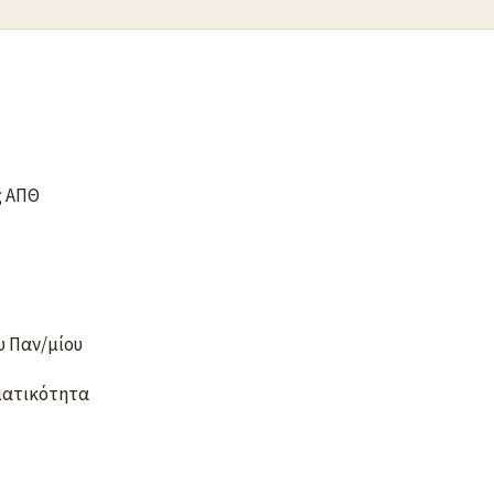
ής ΑΠΘ
υ Παν/μίου
ματικότητα