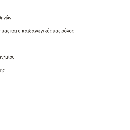
Αθηνών
 μας και ο παιδαγωγικός μας ρόλος
αν/μίου
πης