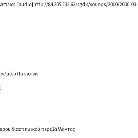
υνέπειες {audio}http://84.205.233.63/sgdk/sounds/2000/2000-0
Παν/μίου Παρισίων
ς
ερου διαστημικού περιβάλλοντος