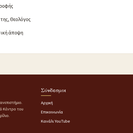
τροφής
ίτης, Θεολόγος
τική άποψη
Σύνδεσμοι
ανεπιστήμιο.
Αρχική
κό Κέντρο του
Επικοινωνία
ίλιο.
Κανάλι YouTube