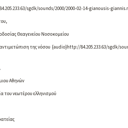
/84.205.233.63/sgdk/sounds/2000/2000-02-14-gianousis-giannis
του,
Αιμοδοσίας Θεαγενείου Νοσοκομείου
ντιμετώπιση της νόσου {audio}http://84.205.233.63/sgdk/sou
,
/μιου Αθηνών
ία του νεωτέρου ελληνισμού
κρατείας