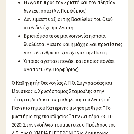
Η Αγάπη πρός τον Χριστό και τον πλησίον
δεν έχει όρια (Αγ. Πορφύριος)
Δεν είμαστε άξιοι της Βασιλείας του Θεού
όταν δεν έχουμε Αγάπη!
Βρισκόμαστε σε μια κοινωνία η οποία
δυαλύεται γιαυτό και η μάχη είναι πρωτίστως
για τον άνθρωπο και όχι για την Πίστη.
Όποιος αγαπάει πονάει και όποιος πονάει
αγαπάει. (Αγ. Πορφύριος)
Ο Καθηγητής Θεολογίας Α.Π.Θ. Συγγραφέας και
Μουσικός κ. Χρυσόστομος Σταμούλης στην
τέταρτη διαδικτυακή εκδήλωση του Ανοικτού
Πανεπιστημίου Κατερίνης μίλησε με θέμα: “Το
μυστήριο της ευαισθησίας”. την Δευτέρα 23-11-
2020. Στην εκδήλωση συμμετείχε ο Πρόεδρος του
Δ.Σ. της OLYMPIA ELECTRONICS κ. Δημήτριος