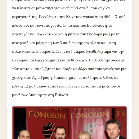
να κλειστεί σε μοναστήρι για να αξιωθεί στα 21 του να γίνει
ουρανοπολίτης. Γεννήθηκε στην Κωνσταντινούπολη το 460 μ.Χ. από
πλούσιους και ευγενείς γονείς. Ο πατέρας του Ευτρόπιος ήταν
στρατηγός και συγκλητικός και η μητέρα του Θεοδώρα μαζί με την
ανατροφή και μόρφωση των 3 παιδιών της ασχολείτο και με τη
φιλανθρωπία. Ο μικρός Ιωάννης από μικρός ένιωθε λαχτάρα για την
Εκκλησία, τα ιερά γράμματα και το θείο λόγο. Ποθούσε την ουράνια
τελειότητα κι αφού ζήτησε και έλαβε ως δώρο από τους γονείς του μία
χειρόγραφη Αγία Γραφή, διακοσμημένη με πολύτιμους λίθους σε
ηλικία 12 μόλις ετών έπεισε έναν μοναχό να τον πάρει μαζί του στη
μονή των Ακοιμήτων στη Βιθυνία.