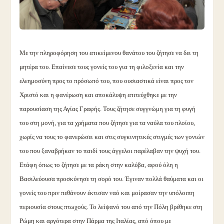
Με την πληροφόρηση του επικείμενου θανάτου του ζήτησε να δει τη
μητέρα του. Επαίνεσε τους γονείς του για τη φιλοξενία και την
ελεημοσύνη προς το πρόσωπό του, που ουσιαστικά είναι προς τον
Χριστό και η φανέρωση και αποκάλυψη επιτεύχθηκε με την
παρουσίαση της Αγίας Γραφής. Τους ζήτησε συγγνώμη για τη φυγή
του στη μονή, για τα χρήματα που ζήτησε για τα ναύλα του πλοίου,
χωρίς να τους το φανερώσει και στις συγκινητικές στιγμές των γονιών
του που ξαναβρήκαν το παιδί τους άγγελοι παρέλαβαν την ψυχή του.
Ετάφη όπως το ζήτησε με τα ράκη στην καλύβα, αφού όλη η
Βασιλεύουσα προσκύνησε τη σορό του. Έγιναν πολλά θαύματα και οι
γονείς του πριν πεθάνουν έκτισαν ναό και μοίρασαν την υπόλοιπη
περιουσία στους πτωχούς. Το λείψανό του από την Πόλη βρέθηκε στη
Ρώμη και αργότερα στην Πάρμα της Ιταλίας, από όπου με