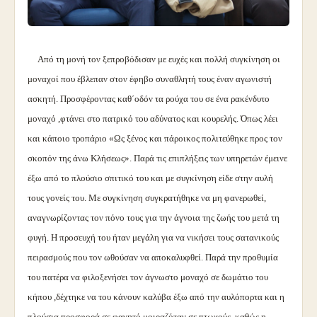
Από τη μονή τον ξεπροβόδισαν με ευχές και πολλή συγκίνηση οι
μοναχοί που έβλεπαν στον έφηβο συναθλητή τους έναν αγωνιστή
ασκητή. Προσφέροντας καθ΄οδόν τα ρούχα του σε ένα ρακένδυτο
μοναχό ,φτάνει στο πατρικό του αδύνατος και κουρελής. Όπως λέει
και κάποιο τροπάριο «Ως ξένος και πάροικος πολιτεύθηκε προς τον
σκοπόν της άνω Κλήσεως». Παρά τις επιπλήξεις των υπηρετών έμεινε
έξω από το πλούσιο σπιτικό του και με συγκίνηση είδε στην αυλή
τους γονείς του. Με συγκίνηση συγκρατήθηκε να μη φανερωθεί,
αναγνωρίζοντας τον πόνο τους για την άγνοια της ζωής του μετά τη
φυγή. Η προσευχή του ήταν μεγάλη για να νικήσει τους σατανικούς
πειρασμούς που τον ωθούσαν να αποκαλυφθεί. Παρά την προθυμία
του πατέρα να φιλοξενήσει τον άγνωστο μοναχό σε δωμάτιο του
κήπου ,δέχτηκε να του κάνουν καλύβα έξω από την αυλόπορτα και η
πλούσια προσφορά σε φαγητό μοιραζόταν σε πτωχούς ,καθώς η