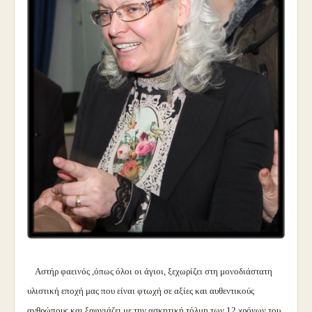
Αστήρ φαεινός ,όπως όλοι οι άγιοι, ξεχωρίζει στη μονοδιάστατη
υλιστική εποχή μας που είναι φτωχή σε αξίες και αυθεντικούς
ανθρώπους και ξαφνιάζει με την ασκητική τόλμη των 12 χρόνων του