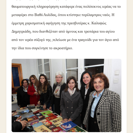
θαυματουργική πληροφόρηση κατάφερε ένας πολύτεκνος ιερέας να το
μεταφέρει στο Βαθύ Αυλίδας, όπου κτίστηκε περίλαμπρος ναός. Η
έμμετρη χαρισματική αφήγηση της πρεσβυτέρας κ. Καλυψώς
Δημητριάδη, που διανθιζόταν από ύμνους και τροπάρια του αγίου
από τον ιερέα σύζυγό της ,τελείωσε με ένα τραγούδι για τον άγιο από
την ίδια που συγκίνησε το ακροατήριο.