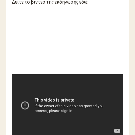
Δείτε το βίντεο της εκδήλωσης εδώ:
https://youtu.be/wCVG5_xncRw
.
Καθηλωσε με την συγκλονιστική της αφήγηση η
συγγραφέας – ποιήτρια κ. Καλυψώ Δημητριάδη το κοινό