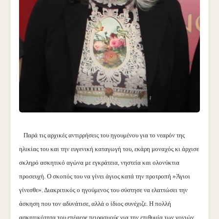
Παρά τις αρχικές αντιρρήσεις του ηγουμένου για το νεαρόν της
ηλικίας του και την ευγενική καταγωγή του, εκάρη μοναχός κι άρχισε
σκληρό ασκητικό αγώνα με εγκράτεια, νηστεία και ολονύκτια
προσευχή. Ο σκοπός του να γίνει άγιος κατά την προτροπή »Άγιοι
γίνεσθε». Διακριτικός ο ηγούμενος του σύστησε να ελαττώσει την
άσκηση που τον αδυνάτισε, αλλά ο ίδιος συνέχιζε. Η πολλή
ασκητικότητα του επέφερε πειρασμούς για την επιθυμία των γονιών