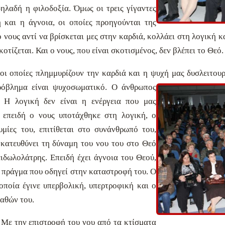
ηλαδή η φιλοδοξία. Όμως οι τρεις γίγαντες
 και η άγνοια, οι οποίες προηγούνται της
 νους αντί να βρίσκεται μες στην καρδιά, κολλάει στη λογική κ
οτίζεται. Και ο νους, που είναι σκοτισμένος, δεν βλέπει το Θεό.
 οι οποίες πλημμυρίζουν την καρδιά και η ψυχή μας δυσλειτου
πρόβλημα
είναι ψυχοσωματικό. Ο άνθρωπος
. Η λογική δεν είναι η ενέργεια που μας
 επειδή ο νους υποτάχθηκε στη λογική, ο
υμίες του, επιτίθεται στο συνάνθρωπό του,
 κατευθύνει τη δύναμη του νου του στο Θεό
ειδωλολάτρης. Επειδή έχει άγνοια του Θεού,
, πράγμα που οδηγεί στην καταστροφή του. Ο
 οποία έγινε υπερβολική, υπερτροφική και ο
παθών του.
 Με την επιστροφή του νου από τα κτίσματα