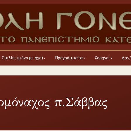
Ομιλίες (μόνο με ήχο)
Προγράμματα
Χορηγοί
Δαν/
9
ρομόναχος π.Σάββας