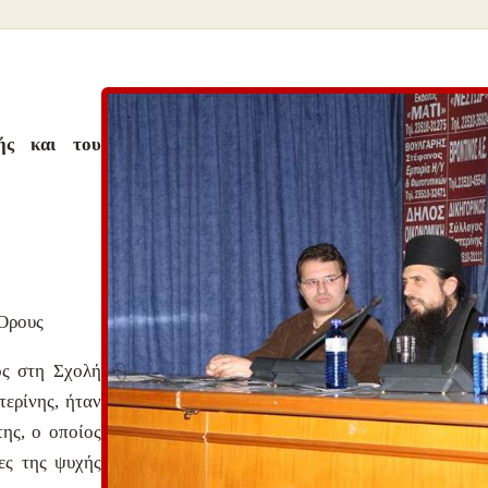
ής και του
Όρους
ος στη Σχολή
ερίνης, ήταν
της, ο οποίος
ες της ψυχής