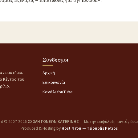
σμιες Εξελίξεις – Επιπτώσεις για την Ελλάδα».
Σύνδεσμοι
ανεπιστήμιο.
Αρχική
κό Κέντρο του
Επικοινωνία
ίλιο.
Κανάλι YouTube
ht © 2007-2026
ΣΧΟΛΗ ΓΟΝΕΩΝ ΚΑΤΕΡΙΝΗΣ
— Με την επιφύλαξη παντός δικ
Produced & Hosting by
Host 4 You — Tsiouplis Petros