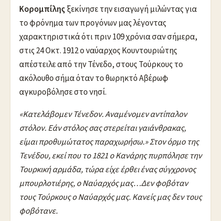
Κορομπίλης
ξεκίνησε την εισαγωγή μιλώντας για
το φρόνημα των προγόνων μας λέγοντας
χαρακτηριστικά ότι πριν 109 χρόνια σαν σήμερα,
στις 24 Οκτ. 1912 ο ναύαρχος Κουντουριώτης
απέστειλε από την Τένεδο, στους Τούρκους το
ακόλουθο σήμα όταν το θωρηκτό Αβέρωφ
αγκυροβόλησε στο νησί.
«Κατελάβομεν Τένεδον. Αναμένομεν αντίπαλον
στόλον. Εάν στόλος σας στερείται γαιάνθρακας,
είμαι προθυμώτατος παραχωρήσω.» Στον όρμο της
Τενέδου, εκεί που το 1821 ο Κανάρης πυρπόλησε την
Τουρκική αρμάδα, τώρα είχε έρθει ένας σύγχρονος
μπουρλοτιέρης, ο Ναύαρχός μας…Δεν φοβόταν
τους Τούρκους ο Ναύαρχός μας. Κανείς μας δεν τους
φοβότανε.