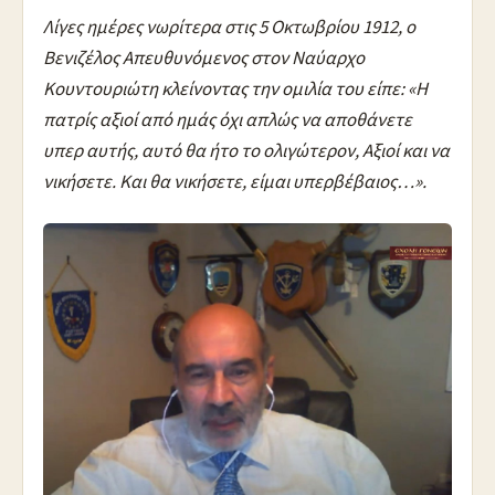
Λίγες ημέρες νωρίτερα στις 5 Οκτωβρίου 1912, ο
Βενιζέλος Απευθυνόμενος στον Ναύαρχο
Κουντουριώτη κλείνοντας την ομιλία του είπε: «Η
πατρίς αξιοί από ημάς όχι απλώς να αποθάνετε
υπερ αυτής, αυτό θα ήτο το ολιγώτερον, Αξιοί και να
νικήσετε. Και θα νικήσετε, είμαι υπερβέβαιος…».