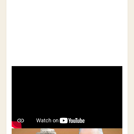
https://youtu.be/bbMabE_HhBk
ή στην
ιστοσελίδα της Σχολής Γονέων
www.sxoligoneon.gr