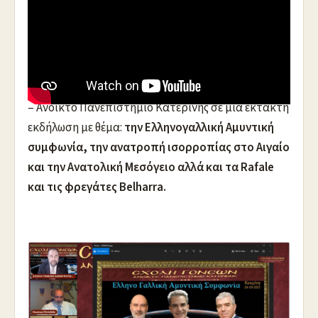
Ο Υφυπουργός Παιδείας & Θρησκευμάτων κ
Άγγελος Συρίγος
, ο Ναύαρχος ε.α. &
Επίτιμος Α/
ΓΕΝ Κοσμάς Χρηστίδης
και ο Πτέραρχος ε.α. και
Επίτιμος Α/ΓΕΑ Χρήστος Βαΐτσης
την Κυριακή 24
Οκτ. 2021 μίλησαν διαδικτυακά στην Σχολή Γονέων
– Ανοικτό Πανεπιστήμιο Κατερίνης σε μία έκτακτη
εκδήλωση με θέμα:
την Ελληνογαλλική Αμυντική
συμφωνία, την ανατροπή ισορροπίας στο Αιγαίο
και την Ανατολική Μεσόγειο αλλά και τα Rafale
και τις φρεγάτες Belharra.