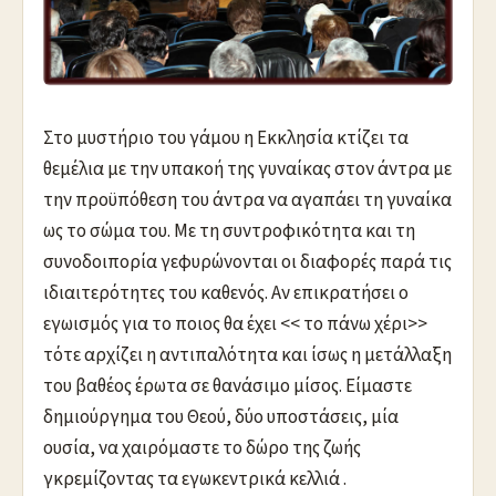
Στο μυστήριο του γάμου η Εκκλησία κτίζει τα
θεμέλια με την υπακοή της γυναίκας στον άντρα με
την προϋπόθεση του άντρα να αγαπάει τη γυναίκα
ως το σώμα του. Με τη συντροφικότητα και τη
συνοδοιπορία γεφυρώνονται οι διαφορές παρά τις
ιδιαιτερότητες του καθενός. Αν επικρατήσει ο
εγωισμός για το ποιος θα έχει << το πάνω χέρι>>
τότε αρχίζει η αντιπαλότητα και ίσως η μετάλλαξη
του βαθέος έρωτα σε θανάσιμο μίσος. Είμαστε
δημιούργημα του Θεού, δύο υποστάσεις, μία
ουσία, να χαιρόμαστε το δώρο της ζωής
γκρεμίζοντας τα εγωκεντρικά κελλιά .