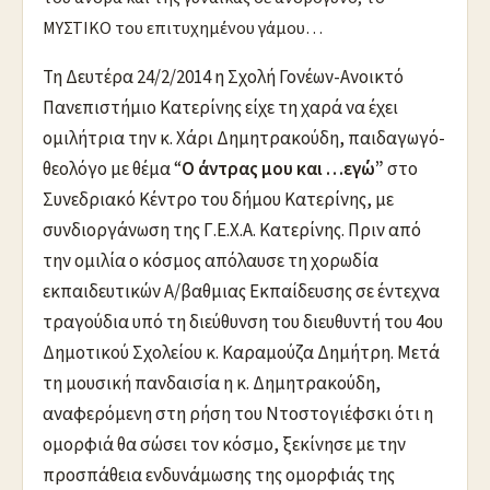
ΜΥΣΤΙΚΟ του επιτυχημένου γάμου…
Τη Δευτέρα 24/2/2014 η Σχολή Γονέων-Ανοικτό
Πανεπιστήμιο Κατερίνης είχε τη χαρά να έχει
ομιλήτρια την κ. Χάρι Δημητρακούδη, παιδαγωγό-
θεολόγο με θέμα “
Ο άντρας μου και …εγώ”
στο
Συνεδριακό Κέντρο του δήμου Κατερίνης, με
συνδιοργάνωση της Γ.Ε.Χ.Α. Κατερίνης. Πριν από
την ομιλία ο κόσμος απόλαυσε τη χορωδία
εκπαιδευτικών Α/βαθμιας Εκπαίδευσης σε έντεχνα
τραγούδια υπό τη διεύθυνση του διευθυντή του 4ου
Δημοτικού Σχολείου κ. Καραμούζα Δημήτρη. Μετά
τη μουσική πανδαισία η κ. Δημητρακούδη,
αναφερόμενη στη ρήση του Ντοστογιέφσκι ότι η
ομορφιά θα σώσει τον κόσμο, ξεκίνησε με την
προσπάθεια ενδυνάμωσης της ομορφιάς της