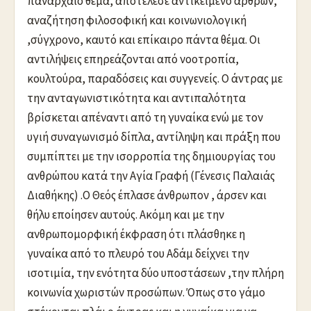
πανάρχαιο θέμα, αποτέλεσε αντικείμενο άρθρων,
αναζήτηση φιλοσοφική και κοινωνιολογική
,σύγχρονο, καυτό και επίκαιρο πάντα θέμα. Οι
αντιλήψεις επηρεάζονται από νοοτροπία,
κουλτούρα, παραδόσεις και συγγενείς. Ο άντρας με
την ανταγωνιστικότητα και αντιπαλότητα
βρίσκεται απέναντι από τη γυναίκα ενώ με τον
υγιή συναγωνισμό δίπλα, αντίληψη και πράξη που
συμπίπτει με την ισορροπία της δημιουργίας του
ανθρώπου κατά την Αγία Γραφή (Γένεσις Παλαιάς
Διαθήκης) .Ο Θεός έπλασε άνθρωπον , άρσεν και
θήλυ εποίησεν αυτούς. Ακόμη και με την
ανθρωπομορφική έκφραση ότι πλάσθηκε η
γυναίκα από το πλευρό του Αδάμ δείχνει την
ισοτιμία, την ενότητα δύο υποστάσεων ,την πλήρη
κοινωνία χωριστών προσώπων. Όπως στο γάμο