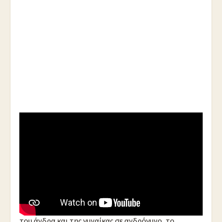
https://youtu.be/l-W1DE_GX_I
.
Συν
εργασία,
Συμ
πόρευση,
Συν
δημιουργία,
Συγ
κατάβαση,
Σύμ
πλευση,
Συν
οδοιπορία,
Σύν
θεση
του άνδρα και της γυναίκας σε ανδρόγυνο, το