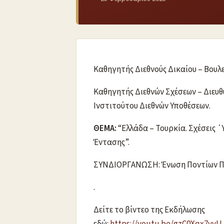
Καθηγητής Διεθνούς Δικαίου – Βουλε
Καθηγητής Διεθνών Σχέσεων – Διευθ
Ινστιτούτου Διεθνών Υποθέσεων.
ΘΕΜΑ:
“Ελλάδα – Τουρκία. Σχέσεις ΄
Έντασης”.
ΣΥΝΔΙΟΡΓΑΝΩΣΗ: Ένωση Ποντίων Πι
.
Δείτε το βίντεο της Εκδήλωσης
εδώ:
https://youtu.be/gzC0Xqx7vvU