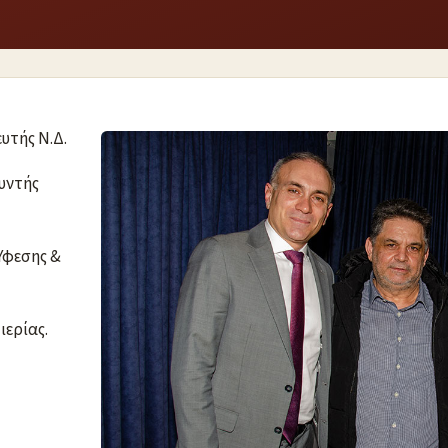
υτής Ν.Δ.
υντής
Υφεσης &
ερίας.