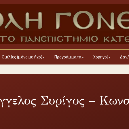
Ομιλίες (μόνο με ήχο)
Προγράμματα
Χορηγοί
Δαν/
5
γγελος Συρίγος – Κωνσ