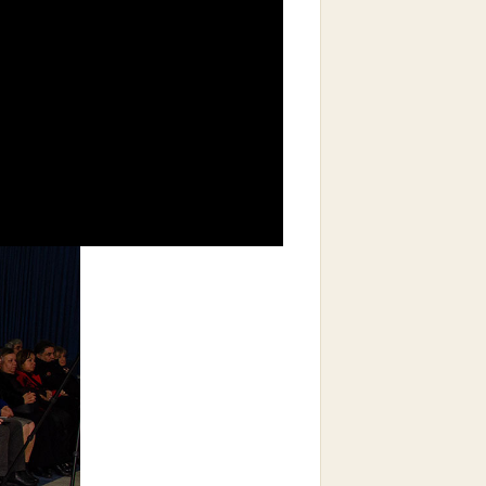
να περιβάλλον ασταθές και διαρκώς
διάρκεια των 200 χρόνων από την
οι σχέσεις των Ελλήνων και
α βασικό δεδομένο, αυτό της
ο και ιστορικό χρόνο.