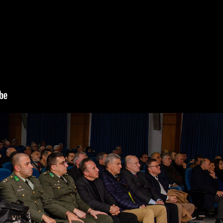
ύν τα ακραία όρια Ειρήνης, Ασφάλειας και σταθερότητας σε έ
 πορεία της Ελλάδος και της Τουρκίας ήταν αλληλένδετη. Στη 
ου 1821 και τη δημιουργία του σύγχρονου ελληνικού κράτους 
κές φάσεις έντασης, ύφεσης και συνεργασίας. Υπάρχει όμως έν
ναι “καταδικασμένες” να συνυπάρχουν στον ίδιο γεωγραφικό χώρ