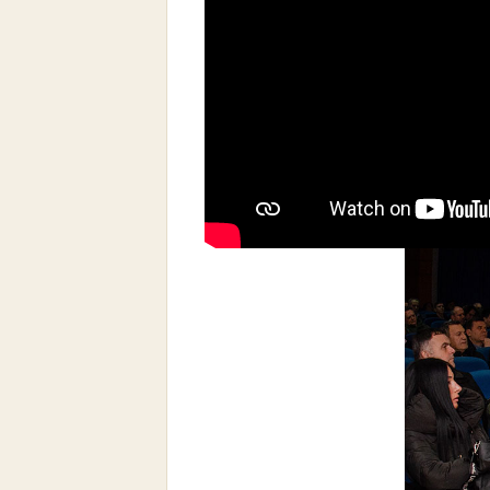
Η Ελλάδα και η Κύπρος αποτελο
μεταβαλλόμενο.
Για περισσότερο από 1.000 χρόνια η
έναρξη της Ελληνικής Επανάστασης τ
Τούρκων έχουν περάσει από διαδοχι
συνύπαρξης.
Ελλάδα και Τουρκία εί