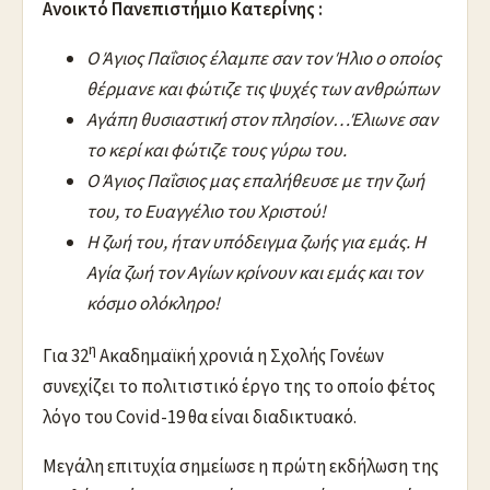
Ανοικτό Πανεπιστήμιο Κατερίνης :
Ο Άγιος Παΐσιος έλαμπε σαν τον Ήλιο ο οποίος
θέρμανε και φώτιζε τις ψυχές των ανθρώπων
Αγάπη θυσιαστική στον πλησίον…Έλιωνε σαν
το κερί και φώτιζε τους γύρω του.
Ο Άγιος Παΐσιος μας επαλήθευσε με την ζωή
του, το Ευαγγέλιο του Χριστού!
Η ζωή του, ήταν υπόδειγμα ζωής για εμάς. Η
Αγία ζωή τον Αγίων κρίνουν και εμάς και τον
κόσμο ολόκληρο!
η
Για 32
Ακαδημαϊκή χρονιά η Σχολής Γονέων
συνεχίζει το πολιτιστικό έργο της το οποίο φέτος
λόγο του Covid-19 θα είναι διαδικτυακό.
Μεγάλη επιτυχία σημείωσε η πρώτη εκδήλωση της