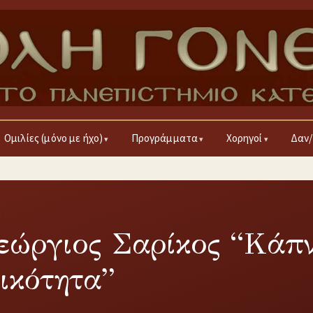
Ομιλίες (μόνο με ήχο)
Προγράμματα
Χορηγοί
Δαν/
5
εώργιος Σαρίκος “Κάπν
ικότητα”