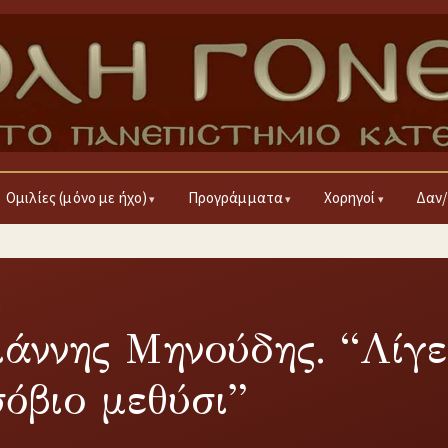
Ομιλίες (μόνο με ήχο)
Προγράμματα
Χορηγοί
Δαν/
5
ιάννης Μηνούδης. “Λίγε
σόβιο μεθύσι”