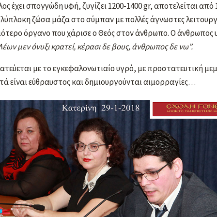
ος έχει σπογγώδη υφή, ζυγίζει 1200-1400 gr, αποτελείται από
 πολύπλοκη ζώσα μάζα στο σύμπαν με πολλές άγνωστες λειτουρ
ειότερο όργανο που χάρισε ο Θεός στον άνθρωπο. Ο άνθρωπος 
Λέων μεν όνυξι κρατεί, κέρασι δε βους, άνθρωπος δε νω”.
ατεύεται με το εγκεφαλονωτιαίο υγρό, με προστατευτική μεμ
υτά είναι εύθραυστος και δημιουργούνται αιμορραγίες…