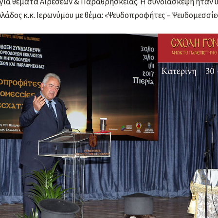
για θέματα Αιρέσεων & Παραθρησκείας. Η συνδιάσκεψη ήταν 
λάδος κ.κ. Ιερωνύμου με θέμα: «Ψευδοπροφήτες – Ψευδομεσσίε