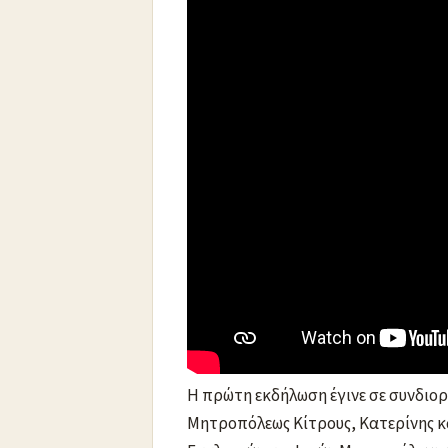
Mε τις ευλογίες της εκκλησίας κα
Δευτέρα 30 Οκτωβρίου, η έναρξη τω
Η πρώτη εκδήλωση έγινε σε συνδιορ
Μητροπόλεως Κίτρους, Κατερίνης κ