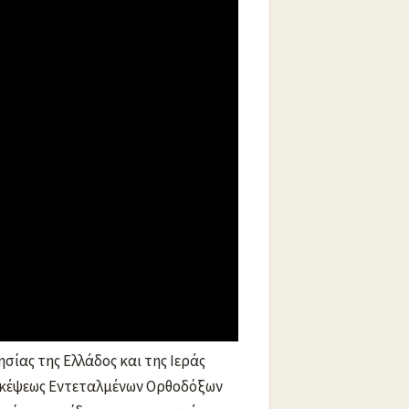
 κέντρο του Δήμου Κατερίνης, τη
ερίνης.
σίας της Ελλάδος και της Ιεράς
σκέψεως Εντεταλμένων Ορθοδόξων