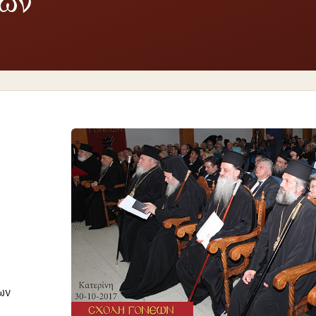
εων
ων