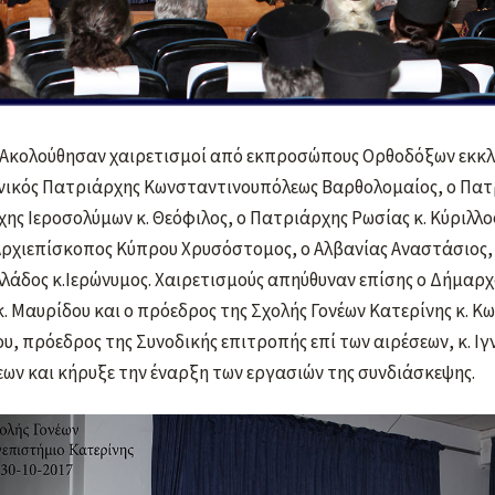
Ακολούθησαν χαιρετισμοί από εκπροσώπους Ορθοδόξων εκκλη
ενικός Πατριάρχης Κωνσταντινουπόλεως Βαρθολομαίος, ο Πατ
ης Ιεροσολύμων κ. Θεόφιλος, ο Πατριάρχης Ρωσίας κ. Κύριλλος
Αρχιεπίσκοπος Κύπρου Χρυσόστομος, ο Αλβανίας Αναστάσιος, 
λάδος κ.Ιερώνυμος. Χαιρετισμούς απηύθυναν επίσης ο Δήμαρχος
 Μαυρίδου και ο πρόεδρος της Σχολής Γονέων Κατερίνης κ. Κ
, πρόεδρος της Συνοδικής επιτροπής επί των αιρέσεων, κ. Ιγν
ων και κήρυξε την έναρξη των εργασιών της συνδιάσκεψης.