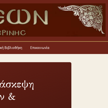
κή Βιβλιοθήκη
Επικοινωνία
ιάσκεψη
ν &