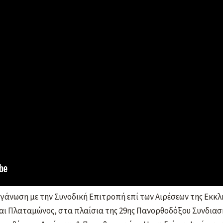
ι τους καλύτερους οιωνούς πραγματοποιήθηκε στο συνεδριακό
ν εκδηλώσεων της Σχολής Γονέων, Ανοικτό Πανεπιστημίου Κατ
γάνωση με την Συνοδική Επιτροπή επί των Αιρέσεων της Εκκλη
αι Πλαταμώνος, στα πλαίσια της 29ης Πανορθοδόξου Συνδια