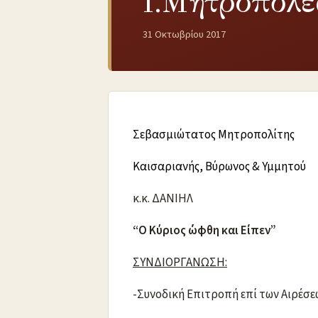
Ι.Μητροπόλ
31 Οκτωβρίου 2017
Σεβασμιώτατος Μητροπολίτης
Καισαριανής, Βύρωνος & Υμμητού
κ.κ. ΔΑΝΙΗΛ
“Ο Κύριος ώφθη και Είπεν”
ΣΥΝΔΙΟΡΓΑΝΩΣΗ:
-Συνοδική Επιτροπή επί των Αι
ρέσε