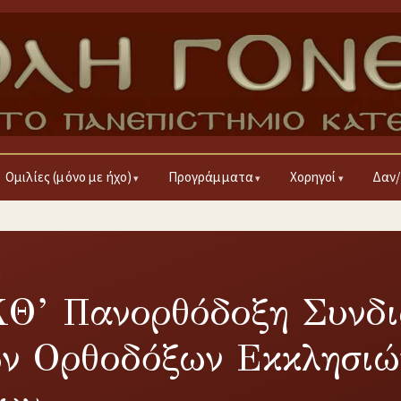
Ομιλίες (μόνο με ήχο)
Προγράμματα
Χορηγοί
Δαν/
8
ΚΘ’ Πανορθόδοξη Συνδ
ν Ορθοδόξων Εκκλησιώ