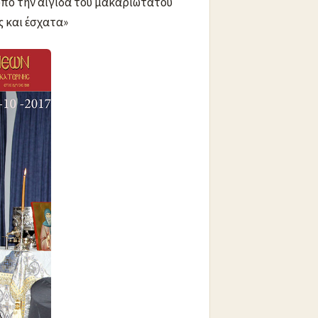
υπό την αιγίδα του μακαριωτάτου
ς και έσχατα»