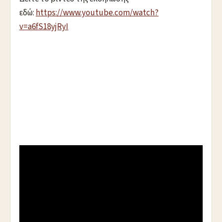
εδώ:
https://www.youtube.com/watch?
v=a6fS18yjRyI
.
.
Μητροπολίτης Μεσογαίας & Λαυρεωτικής κ.κ.
ΝΙΚΟΛΑΟΣ: