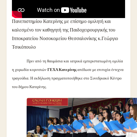
«
Το ευάλωτο παιδί και η προσέγγισή του από τους
γονείς»
η επιτυχημένη εκδήλωση του Ανοικτού
Πανεπιστημίου Κατερίνης με επίσημο ομιλητή και
καλεσμένο τον
καθηγητή της Παιδοχειρουργικής του
Ιπποκρατείου Νοσοκομείου Θεσσαλονίκης κ.Γεώργιο
Τσικόπουλο
Πριν από τη θαυμάσια και ιατρικά εμπεριστατωμένη ομιλία
η χορωδία κοριτσιών
ΓΕΧΑ Κατερίνης
απέδωσε με επιτυχία έντεχνα
τραγούδια. Η εκδήλωση πραγματοποιήθηκε στο Συνεδριακό Κέντρο
του δήμου Κατερίνης.