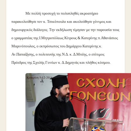
Με πολλή προσοχή το πολυπληθές ακροατήριο
παρακολούθησε τον κ. Τσικόπουλο και ακολούθησε γόνιμος και
δημιουργικός διάλογος. Την εκδήλωση τίμησαν με την παρουσία τους
ο γραμματέας της Ι.Μητροπόλεως Κίτρους & Κατερίνης π.Αθανάσιος
Μαρινόπουλος, ο εκπρόσωπος του Δημάρχου Κατερίνης κ.
Αν.Παπαζήσης, ο πολιτευτής της Ν.Δ. κ. Δ.Μπέης, ο επίτιμος
Πρόεδρος της Σχολής Γονέων κ. Δ.Δημηνάς και πλήθος κόσμου.