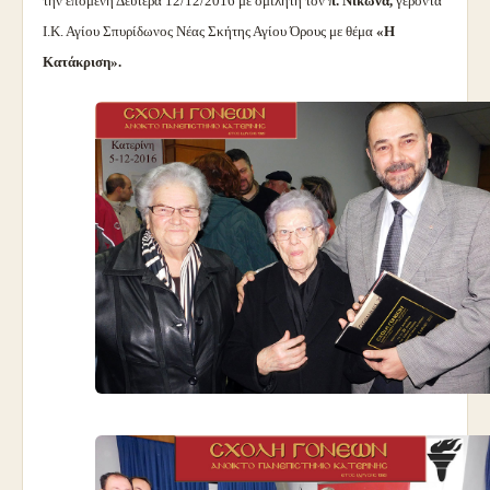
την επόμενη Δευτέρα 12/12/2016 με ομιλητή τον
π. Νίκωνα,
γέροντα
Ι.Κ. Αγίου Σπυρίδωνος Νέας Σκήτης Αγίου Όρους με θέμα
«Η
Κατάκριση».