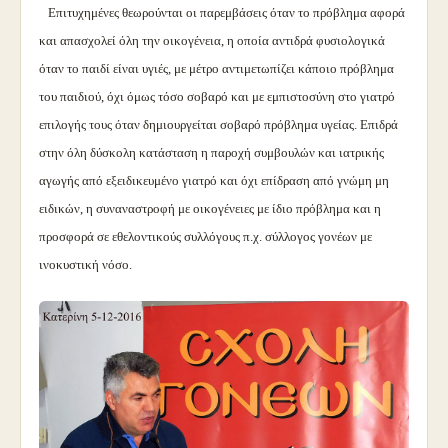
Επιτυχημένες θεωρούνται οι παρεμβάσεις όταν το πρόβλημα αφορά
και απασχολεί όλη την οικογένεια, η οποία αντιδρά φυσιολογικά
όταν το παιδί είναι υγιές, με μέτρο αντιμετωπίζει κάποιο πρόβλημα
του παιδιού, όχι όμως τόσο σοβαρό και με εμπιστοσύνη στο γιατρό
επιλογής τους όταν δημιουργείται σοβαρό πρόβλημα υγείας.
Επιδρά
στην όλη δύσκολη κατάσταση η παροχή συμβουλών και ιατρικής
αγωγής από εξειδικευμένο γιατρό και όχι επίδραση από γνώμη μη
ειδικών, η συναναστροφή με οικογένειες με ίδιο πρόβλημα και η
προσφορά σε εθελοντικούς συλλόγους π.χ. σύλλογος γονέων με
ινοκυστική νόσο.