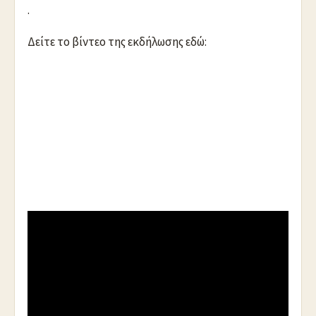
.
Δείτε το βίντεο της εκδήλωσης εδώ:
https://youtu.be/Gj_HWgD6Xyc
.