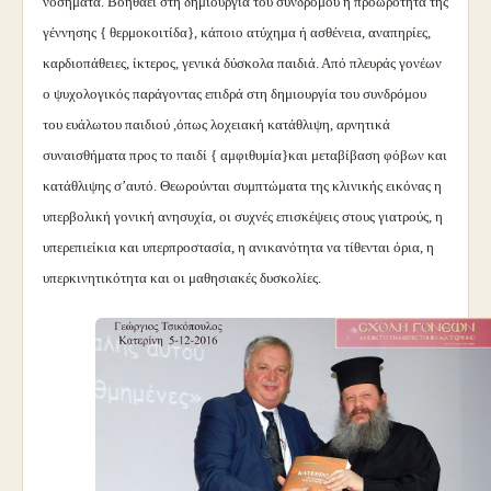
νοσήματα. Βοηθάει στη δημιουργία του συνδρόμου η προωρότητα της
γέννησης { θερμοκοιτίδα}, κάποιο ατύχημα ή ασθένεια, αναπηρίες,
καρδιοπάθειες, ίκτερος, γενικά δύσκολα παιδιά. Από πλευράς γονέων
ο ψυχολογικός παράγοντας επιδρά στη δημιουργία του συνδρόμου
του ευάλωτου παιδιού ,όπως λοχειακή κατάθλιψη, αρνητικά
συναισθήματα προς το παιδί { αμφιθυμία}και μεταβίβαση φόβων και
κατάθλιψης σ’αυτό.
Θεωρούνται συμπτώματα της κλινικής εικόνας η
υπερβολική γονική ανησυχία, οι συχνές επισκέψεις στους γιατρούς, η
υπερεπιείκια και υπερπροστασία, η ανικανότητα να τίθενται όρια, η
υπερκινητικότητα και οι μαθησιακές δυσκολίες.