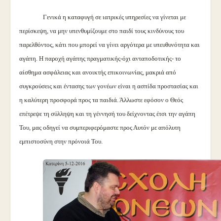
Γενικά η καταφυγή σε ιατρικές υπηρεσίες να γίνεται με
περίσκεψη, να μην υπενθυμίζουμε στο παιδί τους κινδύνους του
παρελθόντος, κάτι που μπορεί να γίνει αργότερα με υπευθυνότητα και
αγάπη. Η παροχή αγάπης πραγματικής-όχι ανταποδοτικής- το
αίσθημα ασφάλειας και ανοικτής επικοινωνίας, μακριά από
συγκρούσεις και έντασης των γονέων είναι η ασπίδα προστασίας και
η καλύτερη προσφορά προς τα παιδιά. Άλλωστε εφόσον ο Θεός
επέτρεψε τη σύλληψη και τη γέννησή του δείχνοντας έτσι την αγάπη
Του, μας οδηγεί να συμπεριφερόμαστε προς Αυτόν με απόλυτη
εμπιστοσύνη στην πρόνοιά Του.