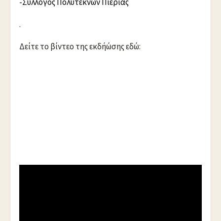
-Σύλλογος Πολυτέκνων Πιερίας
.
Δείτε το βίντεο της εκδήώσης εδώ:
https://youtu.be/O6TU9kfL3DE
.