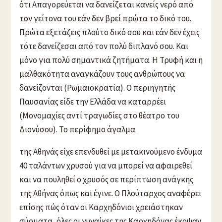
ότι Απαγορεύεται να δανείζεται κανείς νερό από
τον γείτονα του εάν δεν βρεί πρώτα το δικό του.
Πρώτα εξετάζεις πλούτο δικό σου και εάν δεν έχεις
τότε δανείζεσαι από τον πολύ διπλανό σου. Και
μόνο για πολύ σημαντικά ζητήματα. Η Τρυφή και η
μαλθακότητα αναγκάζουν τους ανθρώπους να
δανείζονται (Ρωμαιοκρατία). Ο περιηγητής
Παυσανίας είδε την Ελλάδα να καταρρέει
(Μονομαχίες αντί τραγωδίες στο θέατρο του
Διονύσου). Το περίφημο άγαλμα
της Αθηνάς είχε επενδυθεί με μετακινούμενο ένδυμα
40 ταλάντων χρυσού για να μπορεί να αφαιρεθεί
και να πουληθεί ο χρυσός σε περίπτωση ανάγκης
της Αθήνας όπως και έγινε. Ο Πλούταρχος αναφέρει
επίσης πώς όταν οι Καρχηδόνιοι χρειάστηκαν
σύρματα, όλες οι γυναίκες της Καρχηδόνας έκοψαν