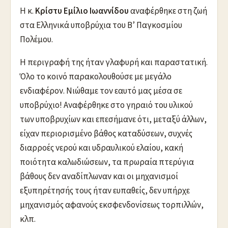
Η κ.
Κρίστυ Εμίλιο Ιωαννίδου
αναφέρθηκε στη ζωή
στα Ελληνικά υποβρύχια του Β’ Παγκοσμίου
Πολέμου.
Η περιγραφή της ήταν γλαφυρή και παραστατική.
Όλο το κοινό παρακολουθούσε με μεγάλο
ενδιαφέρον. Νιώθαμε τον εαυτό μας μέσα σε
υποβρύχιο! Αναφέρθηκε στο γηραιό του υλικού
των υποβρυχίων και επεσήμανε ότι, μεταξύ άλλων,
είχαν περιορισμένο βάθος καταδύσεων, συχνές
διαρροές νερού και υδραυλικού ελαίου, κακή
ποιότητα καλωδιώσεων, τα πρωραία πτερύγια
βάθους δεν αναδίπλωναν και οι μηχανισμοί
εξυπηρέτησής τους ήταν ευπαθείς, δεν υπήρχε
μηχανισμός αφανούς εκσφενδονίσεως τορπιλλών,
κλπ.