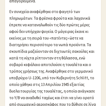
απαγορευμένα.
Εν συνεχεία αναφέρθηκε στο φαγητό των
πληρωμάτων. Τα φρέσκα φρούτα και λαχανικά
έπρεπε να καταναλωθούν τις δύο πρώτες μέρες
αφού δεν υπήρχαν ψυγεία. Ο μάγειρας έκανε κι
εκείνος με τη σειρά του «πατέντες» ώστε να
διατηρήσει περισσότερο τα νωπά προϊόντα. Τα
σκουπίδια μαζεύονταν σε διχτυωτές σακούλες και
κατά τη νύχτα ρίπτονταν στη θάλασσα, ενώ
σοβαρό κεφάλαιο αποτελούσε η τουαλέτα και ο
τρόπος χρήσεως της. Αναφέρθηκε στο γερμανικό
υποβρύχιο U-1206, υπό τον Κυβερνήτη Schlitt, το
οποίο χάθηκε στις 13 Απριλίου 1945 εξαιτίας
δυσλειτουργίας της τουαλέτας, η οποία ανάγκασε
το Υ/Β να αναδυθεί ταχέως και έτσι να γίνει ορατό
από συμμαχικό αεροσκάφος που το βύθισε σε λίγα