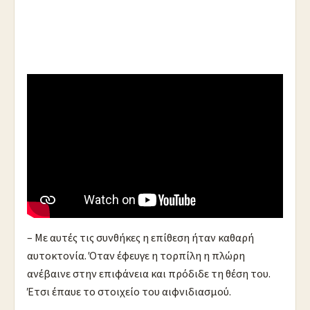
.
– Παναγία μου βοήθησέ μας, αλλά που να μας βρεις
κι εσύ σε τόσο βάθος!
– Τα κρίσιμα 90 δευτερόλεπτα του υποβρυχίου είναι
από τη στιγμή που εξαπολύεται η τορπίλη μέχρι να
φτάσει στο στόχο. Φαίνεται ένας αιώνας!
– Με αυτές τις συνθήκες η επίθεση ήταν καθαρή
αυτοκτονία. Όταν έφευγε η τορπίλη η πλώρη
ανέβαινε στην επιφάνεια και πρόδιδε τη θέση του.
Έτσι έπαυε το στοιχείο του αιφνιδιασμού.