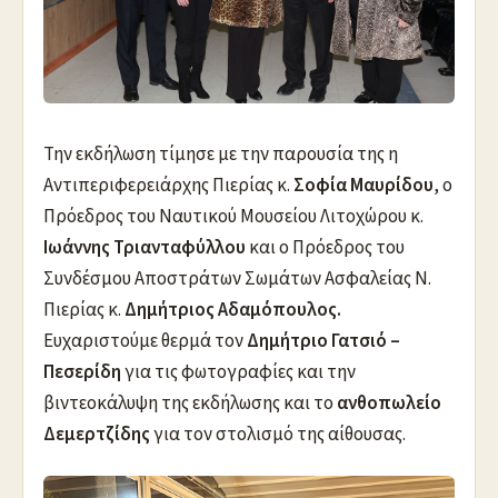
Την εκδήλωση τίμησε με την παρουσία της η
Αντιπεριφερειάρχης Πιερίας κ.
Σοφία Μαυρίδου
, ο
Πρόεδρος του Ναυτικού Μουσείου Λιτοχώρου κ.
Ιωάννης Τριανταφύλλου
και ο Πρόεδρος του
Συνδέσμου Αποστράτων Σωμάτων Ασφαλείας Ν.
Πιερίας κ.
Δημήτριος Αδαμόπουλος.
Ευχαριστούμε θερμά τον
Δημήτριο
Γατσιό
–
Πεσερίδη
για τις φωτογραφίες και την
βιντεοκάλυψη της εκδήλωσης και το
ανθο
π
ωλείο
Δεμερτζίδης
για τον στολισμό της αίθουσας.