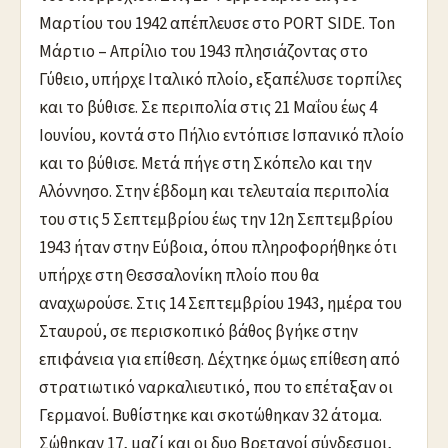
Μαρτίου του 1942 απέπλευσε στο PORT SIDE. Τοn
Μάρτιο – Απρίλιο του 1943 πλησιάζοντας στο
Γύθειο, υπήρχε Ιταλικό πλοίο, εξαπέλυσε τορπίλες
και το βύθισε. Σε περιπολία στις 21 Μαΐου έως 4
Ιουνίου, κοντά στο Πήλιο εντόπισε Ισπανικό πλοίο
και το βύθισε. Μετά πήγε στη Σκόπελο και την
Αλόννησο. Στην έβδομη και τελευταία περιπολία
του στις 5 Σεπτεμβρίου έως την 12η Σεπτεμβρίου
1943 ήταν στην Εύβοια, όπου πληροφορήθηκε ότι
υπήρχε στη Θεσσαλονίκη πλοίο που θα
αναχωρούσε. Στις 14 Σεπτεμβρίου 1943, ημέρα του
Σταυρού, σε περισκοπικό βάθος βγήκε στην
επιφάνεια για επίθεση. Δέχτηκε όμως επίθεση από
στρατιωτικό ναρκαλιευτικό, που το επέταξαν οι
Γερμανοί. Βυθίστηκε και σκοτώθηκαν 32 άτομα.
Σώθηκαν 17, μαζί και οι δυο Βρετανοί σύνδεσμοι,