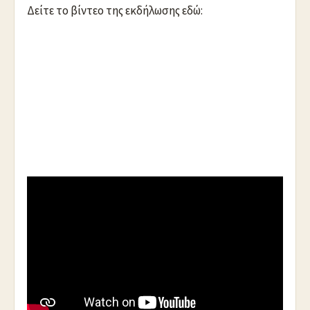
Δείτε το βίντεο της εκδήλωσης εδώ:
https://youtu.be/8WUSqeMJsxI
.
Με μία εμπεριστατωμένη ανάλυση για το
“
Μεταναστευτικό Πρόβλημα
” στη χώρα μας