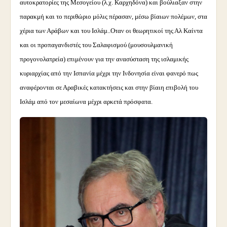
αυτοκρατορίες της Μεσογείου (λ.χ. Καρχηδόνα) και βούλιαξαν στην
παρακμή και το περιθώριο μόλις πέρασαν, μέσω βίαιων πολέμων, στα
χέρια των Αράβων και του Ισλάμ..
Οταν οι θεωρητικοί της Αλ Καίντα
και οι προπαγανδιστές του Σαλαφισμού (μουσουλμανική
προγονολατρεία) επιμένουν για την ανασύσταση της ισλαμικής
κυριαρχίας από την Ισπανία μέχρι την Ινδονησία είναι φανερό πως
αναφέρονται σε Αραβικές κατακτήσεις και στην βίαιη επιβολή του
Ισλάμ από τον μεσαίωνα μέχρι αρκετά πρόσφατα.