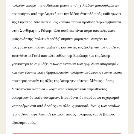
πολιτών αφορά την αυθαίρετη μετακίνηση χιλιάδων μουσουλμάνων
προσφύγων από την Αφρική και την Μέση Ανατολή πρός κάθε γωνιά
της Ευρώπης. Από πότε όμως κάποια τέτοια πρόθεση περιλαμβάνεται
στην Συνθήκη της Ρώμης; Ολα αυτά δεν είναι παρά αποτελέσματα
μιάς ανόητης ‘πολιτικά ορθής’ συμπεριφοράς που συγχέει τα
πράγματα και προετοιμάζει τις κοινωνίες της Δύσης για τον οριστικό
τους θάνατο.
Γιατί αποτελεί ευθύνη της Ευρώπης και της Δύσης
γενικότερα το συμμάζεμα των συνεπειών των εμφύλιων σπαραγμών
και των εξοντωτικών θρησκευτικών πολέμων ανάμεσα σε φανατικούς
που περιφρονούν τις αξίες της Δύσης γενικότερα; Μήπως – όπως
διατείνονται κάποιοι – λόγω αποικιοκρατικού παρελθόντος
ορισμένων δυτικών δυνάμεων; Είναι δυνατόν παρόμοιοι ισχυρισμοί
να προέρχονται από Αραβες και άλλους μουσουλμάνους των οποίων
η υπόσταση οφείλεται σε κατακτητικούς πολέμους και σε βίαιους
εξισλαμισμούς;