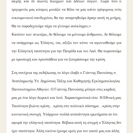
ακμής και σε αιώνες διωγμών και άδειων λόγων. Τώρα που ο
τριγυρινός μας κόσμος μοιάζει να θέλει να μας κάνει τρόφιμους ενός
οικουμενικού πανδοχείου, θα την απαρνηθούμε άραγε αυτή τη μνήμη;
Θα το παραδεχτούμε τάχα να γίνουμε απόκληροι;»
Κατόπιν των ανωτέρω, Αν θέλουμε να μείνουμε άνθρωποι, Αν θέλουμε
να υπάρχουμε ως Έλληνες, ναι, αξίζει τον κόπο να αγωνισθούμε για
την Ελληνική ταυτότητα για την Πατρίδα και τον Λαό. Θα πορευτούμε
με προσευχή και προσπάθεια για να ξεπεράσουμε την κρίση.
Στη συνέχεια της εκδήλωσης το λόγο έλαβε ο Γιάννης Πανούσης π.
Αναπληρωτής Υπ. Δημόσιας Τάξης και Καθηγητής Εγκληματολογίας
Πανεπιστημίου Αθηνών. Ο Γιάννης Πανούσης μίλησε στις καρδιές
μας με ένα λόγο δωρικό και λιτό. Χαρακτηριστικά είπε: Η Εθνική μας
Ταυτότητα βιώνει κρίση…κρίση στο πολιτικό σύστημα…κρίση στην
κοινωνική συνοχή. Υπάρχουν πολλά αναπάντητα ερωτήματα σε ότι
αφορά την ελληνική ταυτότητα. Βέβαια αυτή τη στιγμή ο Έλληνας δεν
έχει ταυτότητα. Άλλη εικόνα έχουμε εμείς για τον εαυτό μας και άλλη