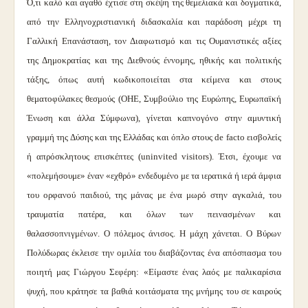
Ό,τι καλό και αγαθό έχτισε στη σκέψη της θεμελιακά και δογματικά,
από την Ελληνοχριστιανική διδασκαλία και παράδοση μέχρι τη
Γαλλική Επανάσταση, τον Διαφωτισμό και τις Ουμανιστικές αξίες
της Δημοκρατίας και της Διεθνούς έννομης, ηθικής και πολιτικής
τάξης, όπως αυτή κωδικοποιείται στα κείμενα και στους
θεματοφύλακες θεσμούς (ΟΗΕ, Συμβούλιο της Ευρώπης, Ευρωπαϊκή
Ένωση και άλλα Σύμφωνα), γίνεται καπνογόνο στην αμυντική
γραμμή της Δύσης και της Ελλάδας και όπλο στους de facto εισβολείς
ή απρόσκλητους επισκέπτες (uninvited visitors). Έτσι, έχουμε να
«πολεμήσουμε» έναν «εχθρό» ενδεδυμένο με τα ιερατικά ή ιερά άμφια
του ορφανού παιδιού, της μάνας με ένα μωρό στην αγκαλιά, του
τραυματία πατέρα, και όλων των πεινασμένων και
θαλασσοπνιγμένων. Ο πόλεμος άνισος. Η μάχη χάνεται. Ο Βύρων
Πολύδωρας έκλεισε την ομιλία του διαβάζοντας ένα απόσπασμα του
ποιητή μας Γιώργου Σεφέρη: «Είμαστε ένας λαός με παλικαρίσια
ψυχή, που κράτησε τα βαθιά κοιτάσματα της μνήμης του σε καιρούς