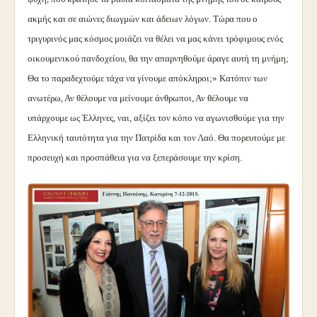
ακμής και σε αιώνες διωγμών και άδειων λόγων. Τώρα που ο
τριγυρινός μας κόσμος μοιάζει να θέλει να μας κάνει τρόφιμους ενός
οικουμενικού πανδοχείου, θα την απαρνηθούμε άραγε αυτή τη μνήμη;
Θα το παραδεχτούμε τάχα να γίνουμε απόκληροι;» Κατόπιν των
ανωτέρω, Αν θέλουμε να μείνουμε άνθρωποι, Αν θέλουμε να
υπάρχουμε ως Έλληνες, ναι, αξίζει τον κόπο να αγωνισθούμε για την
Ελληνική ταυτότητα για την Πατρίδα και τον Λαό. Θα πορευτούμε με
προσευχή και προσπάθεια για να ξεπεράσουμε την κρίση.