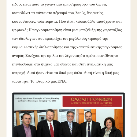
είδους είναι αυτό το γιγαντιαίο ερπυστριοφόρο που λιώνει,
ισοπεδώνει τα πάντα στο πέρασμά του, λαούς, θρησκείες,
κοσμοθεωρίες, πολιτεύματα; Που είναι κιόλας άϋλο ταυτόχρονα και
ψηφιακό; Η παγκοσμιοποίηση είναι μια μετεξέλιξη της χωροταξίας
των ιδεολογιών που εμπεριέχει τον μεγάλο συγκερασμό της
κομμουνιστικής διεθνοποίησης και της καπιταλιστικής παγκόσμιας
αγοράς. Συνέχισε την ομιλία του λέγοντας ότι πρέπει σαν έθνος να
επενδύσουμε στο ψυχικό μας σθένος και στην πνευματική μας
υπεροχή. Αυτά ήσαν-είναι τα δικά μας όπλα. Αυτή είναι η δική μας
ταυτότητα. Το ιστορικό μας DNA.