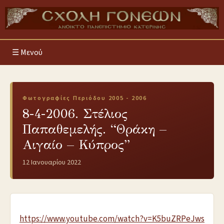
Μενού
Φωτογραφίες Περιόδου 2005 - 2006
8-4-2006. Στέλιος
Παπαθεμελής. “Θράκη –
Αιγαίο – Κύπρος”
12 Ιανουαρίου 2022
https://www.youtube.com/watch?v=K5buZRPeJws