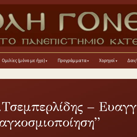
Ομιλίες (μόνο με ήχο)
Προγράμματα
Χορηγοί
Δαν/
3
.Τσεμπερλίδης – Ευαγγ
αγκοσμιοποίηση”