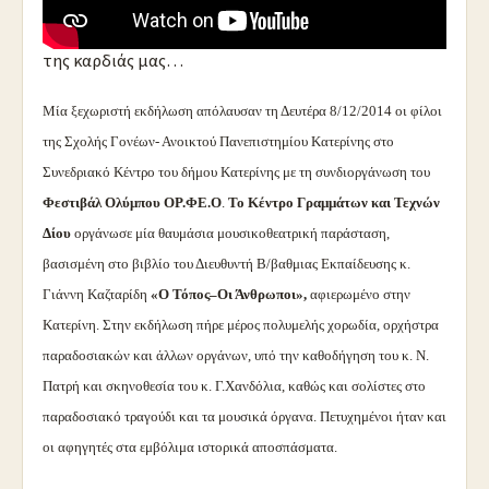
Αφιέρωμα στην πόλη που γεννηθήκαμε, ζήσαμε και
αγαπήσαμε. Την πόλη μας, την Κατερίνη. Την πόλη
της καρδιάς μας…
Μία ξεχωριστή εκδήλωση απόλαυσαν τη Δευτέρα 8/12/2014 οι φίλοι
της Σχολής Γονέων- Ανοικτού Πανεπιστημίου Κατερίνης στο
Συνεδριακό Κέντρο του δήμου Κατερίνης με τη συνδιοργάνωση του
Φεστιβάλ Ολύμπου ΟΡ.ΦΕ.Ο
.
Το Κέντρο Γραμμάτων και Τεχνών
Δίου
οργάνωσε μία θαυμάσια μουσικοθεατρική παράσταση,
βασισμένη στο βιβλίο του Διευθυντή B/βαθμιας Εκπαίδευσης κ.
Γιάννη Καζταρίδη
«Ο Τόπος–Οι Άνθρωποι»,
αφιερωμένο στην
Κατερίνη. Στην εκδήλωση πήρε μέρος πολυμελής χορωδία, ορχήστρα
παραδοσιακών και άλλων οργάνων, υπό την καθοδήγηση του κ. Ν.
Πατρή και σκηνοθεσία του κ. Γ.Χανδόλια, καθώς και σολίστες στο
παραδοσιακό τραγούδι και τα μουσικά όργανα. Πετυχημένοι ήταν και
οι αφηγητές στα εμβόλιμα ιστορικά αποσπάσματα.