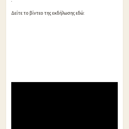
.
Δείτε το βίντεο της εκδήλωσης εδώ:
https://youtu.be/8GhegN6wSq0
.