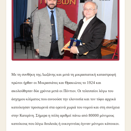
Με τη συνθήκη της Λωζάνης και μετά τη μικρασιατική καταστροφή
πρώτοι ήρθαν οι Μικρασιάτες και Θρακιώτες το 1924 και
ακολούθησαν δύο χρόνια μετά οι Πόντιοι. Οι τελευταίοι λόγω του
άσχημου κλίματος που ευνοούσε την ελονοσία και τον τύφο αρχικά
κατοίκησαν προσωρινά στα ορεινά χωριά του νομού και στη συνέχεια
στην Κατερίνη. Σήμερα η πόλη αριθμεί πάνω από 80000 μόνιμους
κατοίκους που λόγω δουλειάς ή οικογενείας έγιναν μόνιμοι κάτοικοι.