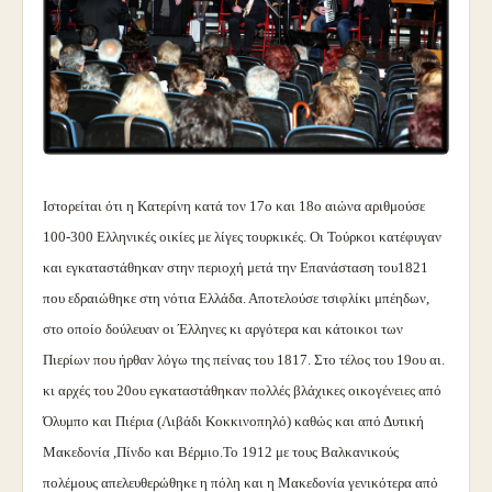
Ιστορείται ότι η Κατερίνη κατά τον 17ο και 18ο αιώνα αριθμούσε
100-300 Ελληνικές οικίες με λίγες τουρκικές. Οι Τούρκοι κατέφυγαν
και εγκαταστάθηκαν στην περιοχή μετά την Επανάσταση του1821
που εδραιώθηκε στη νότια Ελλάδα. Αποτελούσε τσιφλίκι μπέηδων,
στο οποίο δούλευαν οι Έλληνες κι αργότερα και κάτοικοι των
Πιερίων που ήρθαν λόγω της πείνας του 1817. Στο τέλος του 19ου αι.
κι αρχές του 20ου εγκαταστάθηκαν πολλές βλάχικες οικογένειες από
Όλυμπο και Πιέρια (Λιβάδι Κοκκινοπηλό) καθώς και από Δυτική
Μακεδονία ,Πίνδο και Βέρμιο.Το 1912 με τους Βαλκανικούς
πολέμους απελευθερώθηκε η πόλη και η Μακεδονία γενικότερα από