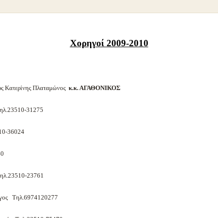
Χορηγοί 2009-2010
 Κατερίνης Πλαταμώνος
κ.κ. ΑΓΑΘΟΝΙΚΟΣ
ηλ.23510-31275
10-36024
40
ηλ.23510-23761
ογος Τηλ.6974120277