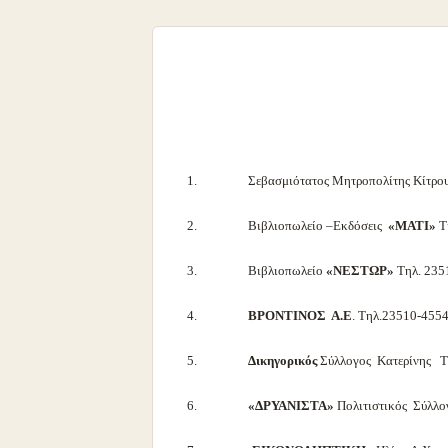
1. Σεβασμιότατος Μητροπολίτης Κίτρους
2. Βιβλιοπωλείο –Εκδόσεις
«ΜΑΤΙ»
Τ
3. Βιβλιοπωλείο
«ΝΕΣΤΩΡ»
Τηλ. 235
4.
ΒΡΟΝΤΙΝΟΣ Α.Ε
. Τηλ.23510-455
5.
Δικηγορικός
Σύλλογος Κατερίνης Τ
6.
«ΔΡΥΑΝΙΣΤΑ»
Πολιτιστικός Σύλλ