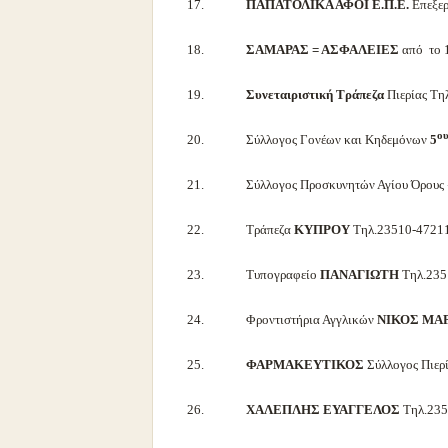
17.
ΠΑΠΑΤΟΛΙΚΑ ΑΦΟΙ Ε.Π.Ε.
Επεξερ
18.
ΣΑΜΑΡΑΣ = ΑΣΦΑΛΕΙΕΣ
από το 
19.
Συνεταιριστική Τράπεζα
Πιερίας Τη
ο
20. Σύλλογος Γονέων και Κηδεμόνων
5
21. Σύλλογος Προσκυνητών Αγίου Όρους «Π
22. Τράπεζα
ΚΥΠΡΟΥ
Τηλ.23510-4721
23. Τυπογραφείο
ΠΑΝΑΓΙΩΤΗ
Τηλ.235
24. Φροντιστήρια Αγγλικών
ΝΙΚΟΣ ΜΑ
25.
ΦΑΡΜΑΚΕΥΤΙΚΟΣ
Σύλλογος Πιερ
26.
ΧΑΛΕΠΛΗΣ ΕΥΑΓΓΕΛΟΣ
Τηλ.235