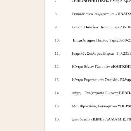
7.
«ΕΙΚΟΝΟΛΗΠΤΙΚΗ»
Ηλίας.Α.Χρυ
8. Εκπαιδευτικό συγκρότημα
«ΠΛΑΤΩ
9. Ενωση
Ποντίων
Πιερίας Τηλ.23510
10.
Επιμελητήριο
Πιερίας Τηλ.23510-2
11.
Ιατρικός
Σύλλογος Πιερίας Τηλ.235
12. Κέντρο Ξένων Γλωσσών
«ΚΛΙΓΚΟΠ
13. Kέντρο Ευρωπαικών Σπουδών
Ελένη
14. Λήψη – Επεξεργασία Εικόνας
Γ.ΠΑ
15. Μον.ΦροντίδαςΗλικιωμένων
ΥΠΕΡΑ
16. Ξενοδοχείο
«ΙΩΝΗ»
ΛΑΛΟΥΜΗΣ ΝΙΚ