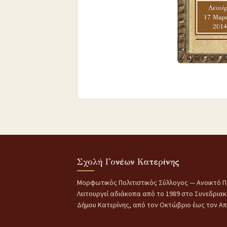
Σχολή Γονέων Κατερίνης
Μορφωτικός Πολιτιστικός Σύλλογος — Ανοικτό Π
Λειτουργεί αδιάκοπα από το 1989 στο Συνεδρια
Δήμου Κατερίνης, από τον Οκτώβριο έως τον Απρ